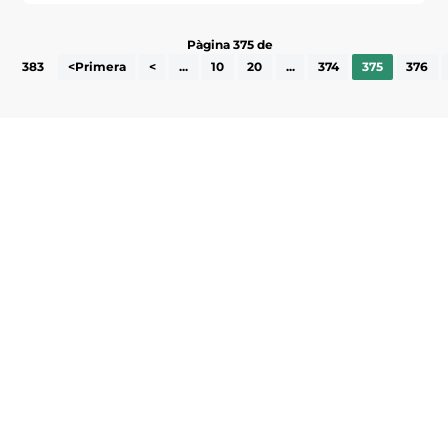
Pàgina 375 de
383
<Primera
<
...
10
20
...
374
375
376
Subscriu-te a la UEA Magazine, publicació
electrònica periòdica amb informació sobre
l’actualitat empresarial de la comarca.
He llegit i accepto la poítica de privacitat
ENVIAR