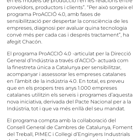
en els models de producció i en les relacions entre
proveïdors, productors i clients”. “Per això sorgeix el
programa ProACCIÓ 4.0, amb fases de
sensibilització per despertar la consciència de les
empreses, diagnosi per avaluar quina tecnologia
convé més per cada cas i després tractament”, ha
afegit Chacón.
El programa ProACCIÓ 4.0 -articulat per la Direcció
General d’Indústria a través d’ACCIÓ- actuarà com
la finestreta única a Catalunya per sensibilitzar,
acompanyar i assessorar les empreses catalanes
en l’àmbit de la indústria 4.0. En total, es preveu
que en els propers tres anys 1.000 empreses
catalanes utilitzin els serveis i programes d’aquesta
nova iniciativa, derivada del Pacte Nacional per a la
Indústria, tot i que va més enllà del seu mandat.
El programa compta amb la col·laboració del
Consell General de Cambres de Catalunya, Foment
del Treball, PIMEC i Col·legi d’Enginyers Industrials