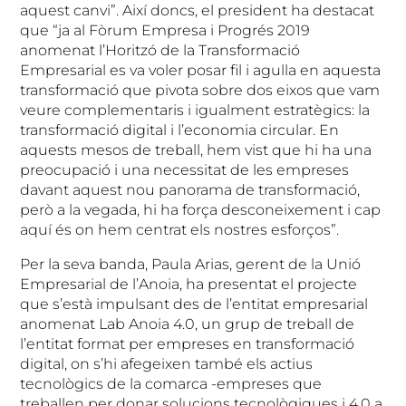
aquest canvi”. Així doncs, el president ha destacat
que “ja al Fòrum Empresa i Progrés 2019
anomenat l’Horitzó de la Transformació
Empresarial es va voler posar fil i agulla en aquesta
transformació que pivota sobre dos eixos que vam
veure complementaris i igualment estratègics: la
transformació digital i l’economia circular. En
aquests mesos de treball, hem vist que hi ha una
preocupació i una necessitat de les empreses
davant aquest nou panorama de transformació,
però a la vegada, hi ha força desconeixement i cap
aquí és on hem centrat els nostres esforços”.
Per la seva banda, Paula Arias, gerent de la Unió
Empresarial de l’Anoia, ha presentat el projecte
que s’està impulsant des de l’entitat empresarial
anomenat Lab Anoia 4.0, un grup de treball de
l’entitat format per empreses en transformació
digital, on s’hi afegeixen també els actius
tecnològics de la comarca -empreses que
treballen per donar solucions tecnològiques i 4.0 a