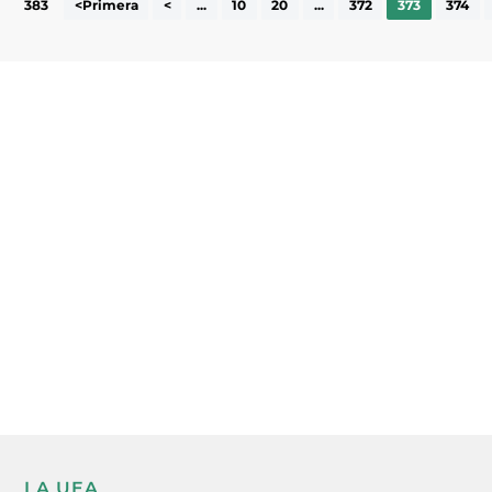
383
<Primera
<
...
10
20
...
372
373
374
Subscriu-te a la UEA Magazine, publicació
electrònica periòdica amb informació sobre
l’actualitat empresarial de la comarca.
He llegit i accepto la poítica de privacitat
ENVIAR
LA UEA