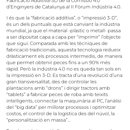
Fabricació Additiva-3D de la Comissió 4.0
d’Enginyers de Catalunya al II Fòrum Indústria 4.0.
I és que la “fabricació additiva”, o “impressió 3-D”,
és un dels puntuals que està canviant la indústria
mundial, ja que el material -plàstic o metall- passa
a ser dipositat capa a capa per “imprimir” l’objecte
que sigui. Comparada amb les tècniques de
fabricació tradicionals, aquesta tecnologia redueix
dràsticament els processos intermedis, de manera
que permet obtenir peces fins a un 90% més
ràpid. Però la indústria 4.0 no es queda tan sols en
la impressió en 3-D. Es tracta d’una revolució d’una
gran transversalitat, des de controlar les
plantacions amb “drons” i dirigir tractors amb
“tablets” a fabricar peces de roba amb teixits
intel·ligents, connectar la maquinària al PC, l’anàlisi
del “big data” per millorar processos i optimitzar
costos, el control de la logística des del núvol, la
“personalització en massa”…