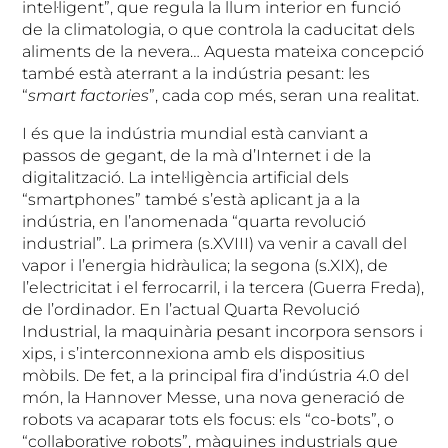
intel·ligent”, que regula la llum interior en funció
de la climatologia, o que controla la caducitat dels
aliments de la nevera… Aquesta mateixa concepció
també està aterrant a la indústria pesant: les
“
smart factories
”, cada cop més, seran una realitat.
I és que la indústria mundial està canviant a
passos de gegant, de la mà d’Internet i de la
digitalització. La intel·ligència artificial dels
“smartphones” també s’està aplicant ja a la
indústria, en l’anomenada “quarta revolució
industrial”. La primera (s.XVIII) va venir a cavall del
vapor i l’energia hidràulica; la segona (s.XIX), de
l’electricitat i el ferrocarril, i la tercera (Guerra Freda),
de l’ordinador. En l’actual Quarta Revolució
Industrial, la maquinària pesant incorpora sensors i
xips, i s’interconnexiona amb els dispositius
mòbils. De fet, a la principal fira d’indústria 4.0 del
món, la Hannover Messe, una nova generació de
robots va acaparar tots els focus: els “co-bots”, o
“collaborative robots”, màquines industrials que