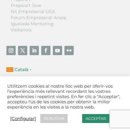
Prepara’t Jove
Nit Empresarial UEA
Forum Empresarial Anoia
Igualada Mentoring
Visitanoia
Català
▼
Unió Empresarial de l’Anoia (UEA)
Utilitzem cookies al nostre lloc web per oferir-vos
Ctra. de Manresa, 131, 08700 – Igualada
(Barcelona)
l’experiència més rellevant recordant les vostres
Tel 93 805 22 92
preferències i repetint visites. En fer clic a "Acceptar",
accepteu l'ús de les cookies per obtenir la millor
experiència en les visites a la nostra web.
Contactar
·
Avís legal
·
Política de privacitat
·
Política
de cookies
[Configurar]
[Configurar]
REBUTJAR
ACCEPTAR
Fet a Igualada per Aladetres