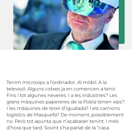
Tenim microxips a l’ordinador. Al mòbil. A la
televisió. Alguns cotxes ja en comencen a tenir.
Fins i tot algunes neveres. I a les indústries? Les
grans màquines papereres de la Pobla tenen xips?
I les màquines de teixir d’Igualada? I els camions
logístics de Masquefa? De moment, possiblement
no. Però tot apunta que n’acabaran tenint. I més
d’hora que tard. Sovint s’ha parlat de la “casa