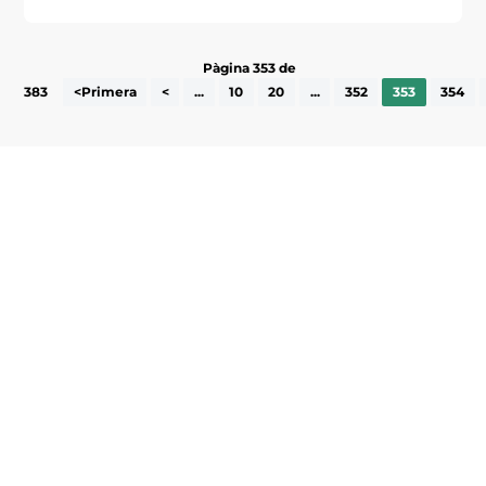
Pàgina 353 de
383
<Primera
<
...
10
20
...
352
353
354
Subscriu-te a la UEA Magazine, publicació
electrònica periòdica amb informació sobre
l’actualitat empresarial de la comarca.
He llegit i accepto la poítica de privacitat
ENVIAR