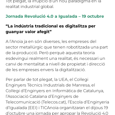
Tot plegat, la irrupció d’un nou paradigma en la
realitat industrial global.
Jornada Revolució 4.0 a Igualada – 19 octubre
“La indústria tradicional es digitalitza per
guanyar valor afegit”
A l’Anoia ja en són diverses, les empreses del
sector metal·lúrgic que tenen robotitzada una part
de la producció. Però perquè aquesta teoria
esdevingui realment una realitat, és necessari un
canvi de mentalitat a nivell de propietat i direcció
de les empreses envers la digitalització.
Per parlar de tot plegat, la UEA, el Col·legi
Enginyers Tècnics Industrials de Manresa, el
Col·legi d’Enginyers en Informàtica de Catalunya,
l’Associació Catalana d’Enginyers de
Telecomunicació (Telecos.cat), l’Escola d’Enginyeria
d’Igualada (EEI) i TICAnoia organitzaran el dijous 19
d’octubre una jornada per apropar la Revolució 4.0