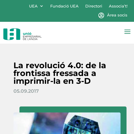
UEA
Fundació UEA
Directori
Associa’t!
Àrea socis
La revolució 4.0: de la
frontissa fressada a
imprimir-la en 3-D
05.09.2017