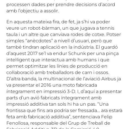
processen dades per prendre decisions d’acord
amb l’objectiu a assolir.
En aquesta mateixa fira, de fet, ja s’hi va poder
veure un robot-bàrman, un que jugava a tennis
taula i un altre que canviava rodes de cotxe. Potser
simples “anècdotes” a nivell d’usuari, però que
també tindran aplicació en la indústria. El guardó
d’aquest 2017 se’l va endur Schunk per una pinça
intel·ligent que interactua amb humans i que
permet optimitzar les línies de producció en
col·laboració amb treballadors de carn i ossos.
D’altra banda, la multinacional de l’aviació Airbus ja
va presentar el 2016 una moto fabricada
íntegrament en impressió 3-D. I, d’aquí a presentar
parts d’un avió fabricats íntegrament amb
impressió additiva tan sols hi ha un pas. “Una
frontissa que fins ara podria ser fressada… ara estarà
feta amb fabricació additiva”, sentenciava Felip
Fenollosa, responsable del Grup de Treball de