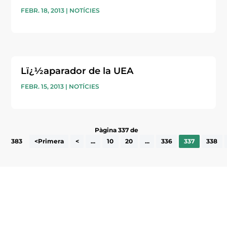
FEBR. 18, 2013
|
NOTÍCIES
Lï¿½aparador de la UEA
FEBR. 15, 2013
|
NOTÍCIES
Pàgina 337 de
383
<Primera
<
...
10
20
...
336
337
338
Subscriu-te a la UEA Magazine, publicació
electrònica periòdica amb informació sobre
l’actualitat empresarial de la comarca.