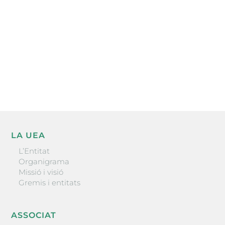
He llegit i accepto la poítica de privacitat
ENVIAR
LA UEA
L’Entitat
Organigrama
Missió i visió
Gremis i entitats
ASSOCIAT