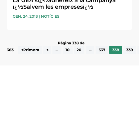
La UEA sï¿½adhereix a la campanya
ï¿½Salvem les empresesï¿½
GEN. 24, 2013
|
NOTÍCIES
Pàgina 338 de
383
<Primera
<
...
10
20
...
337
338
339
Subscriu-te a la UEA Magazine, publicació
electrònica periòdica amb informació sobre
l’actualitat empresarial de la comarca.
He llegit i accepto la poítica de privacitat