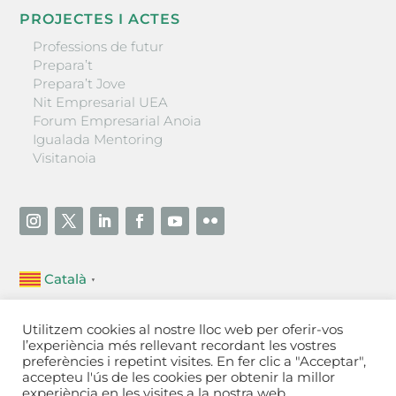
PROJECTES I ACTES
Professions de futur
Prepara’t
Prepara’t Jove
Nit Empresarial UEA
Forum Empresarial Anoia
Igualada Mentoring
Visitanoia
Català
▼
Unió Empresarial de l’Anoia (UEA)
Utilitzem cookies al nostre lloc web per oferir-vos
Ctra. de Manresa, 131, 08700 – Igualada
(Barcelona)
l’experiència més rellevant recordant les vostres
Tel 93 805 22 92
preferències i repetint visites. En fer clic a "Acceptar",
accepteu l'ús de les cookies per obtenir la millor
experiència en les visites a la nostra web.