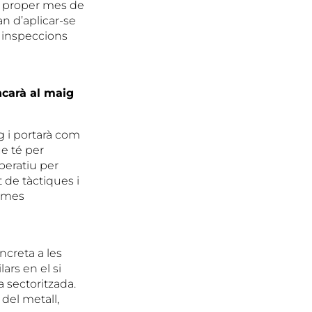
l
proper mes
de
n d’aplicar-se
s inspeccions
carà al maig
g i portarà com
ue té per
peratiu per
t de tàctiques i
ermes
ncreta a les
ars en el si
 sectoritzada.
del metall,