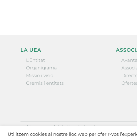
l’actualitat empresarial de 
LA UEA
ASSOCI
L’Entitat
Avanta
Organigrama
Associa
Missió i visió
Directo
Gremis i entitats
Oferte
Unió Empresarial de l’Anoia (UEA)
Ctra. de Manresa, 131, 08700 – Igualada
(Barcelona)
Utilitzem cookies al nostre lloc web per oferir-vos l’exper