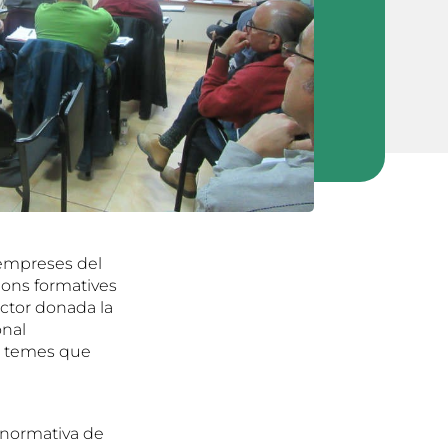
a empreses del
cions formatives
ector donada la
onal
res temes que
a normativa de