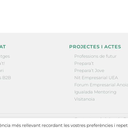
la comarca.
AT
PROJECTES I ACTES
tges
Professions de futur
’t!
Prepara’t
ri
Prepara’t Jove
s B2B
Nit Empresarial UEA
Forum Empresarial Anoi
Igualada Mentoring
Visitanoia
·
·
Contactar
Avís legal
Po
iència més rellevant recordant les vostres preferències i repet