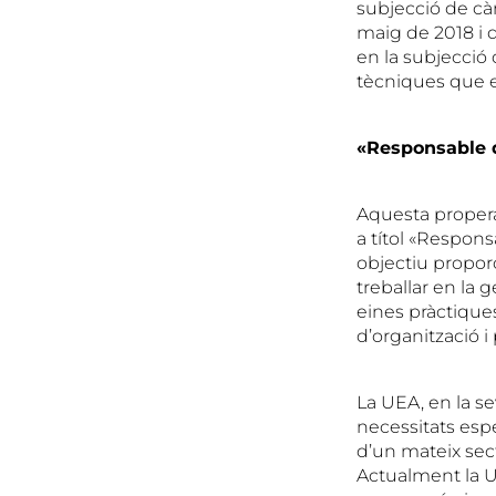
subjecció de cà
maig de 2018 i 
en la subjecció
tècniques que es
«Responsable d
Aquesta propera
a títol «Respons
objectiu proporc
treballar en la 
eines pràctique
d’organització i 
La
UEA
, en la 
necessitats esp
d’un mateix sect
Actualment la