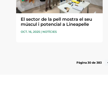
El sector de la pell mostra el seu
múscul i potencial a Lineapelle
OCT. 16, 2025
|
NOTÍCIES
Pàgina 30 de 383
Subscriu-te a la UEA Magazi
electrònica periòdica amb i