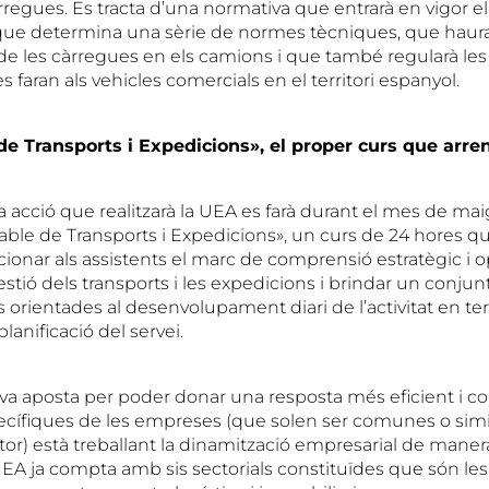
rregues. Es tracta d’una normativa que entrarà en vigor e
que determina una sèrie de normes tècniques, que haura
 de les càrregues en els camions i que també regularà le
 faran als vehicles comercials en el territori espanyol.
e Transports i Expedicions», el
proper curs
que arren
 acció que realitzarà la
UEA
es farà durant el mes de mai
able de Transports i Expedicions», un curs de 24 hores q
ionar als assistents el marc de comprensió estratègic i o
gestió dels transports i les expedicions i brindar un conjun
s orientades al desenvolupament diari de l’activitat en t
planificació del servei.
seva aposta per poder donar una resposta més eficient i co
ecífiques de les empreses (que solen ser comunes o simil
or) està treballant la dinamització empresarial de manera
UEA
ja compta amb sis sectorials constituïdes que són les 