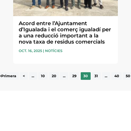
Acord entre l’Ajuntament
d’Igualada i el comerç igualadí per
a una reducció important a la
nova taxa de residus comercials
OCT. 16, 2025
|
NOTÍCIES
<Primera
<
...
10
20
...
29
30
31
...
40
50
ne, publicació
nformació sobre
He llegit 