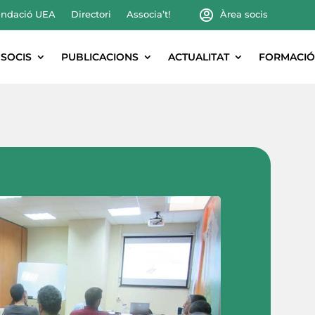
ndació UEA
Directori
Associa’t!
Àrea socis
SOCIS
PUBLICACIONS
ACTUALITAT
FORMACIÓ