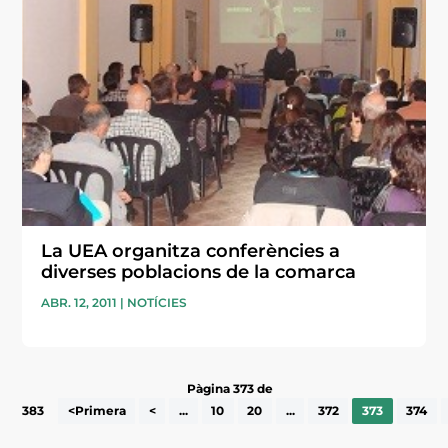
La UEA organitza conferències a
diverses poblacions de la comarca
ABR. 12, 2011
|
NOTÍCIES
Pàgina 373 de
383
<Primera
<
...
10
20
...
372
373
374