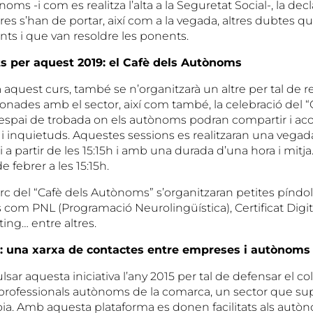
noms -i com es realitza l’alta a la Seguretat Social-, la decl
bres s’han de portar, així com a la vegada, altres dubtes q
ents i que van resoldre les ponents.
ts per aquest 2019: el Cafè dels Autònoms
aquest curs, també se n’organitzarà un altre per tal de r
onades amb el sector, així com també, la celebració del “
spai de trobada on els autònoms podran compartir i aco
 i inquietuds. Aquestes sessions es realitzaran una vega
 a partir de les 15:15h i amb una durada d’una hora i mitja
de febrer a les 15:15h.
rc del “Cafè dels Autònoms” s’organitzaran petites píndo
com PNL (Programació Neurolingüística), Certificat Digit
ing… entre altres.
 una xarxa de contactes entre empreses i autònoms
lsar aquesta iniciativa l’any 2015 per tal de defensar el col·
 professionals autònoms de la comarca, un sector que supe
oia. Amb aquesta plataforma es donen facilitats als aut