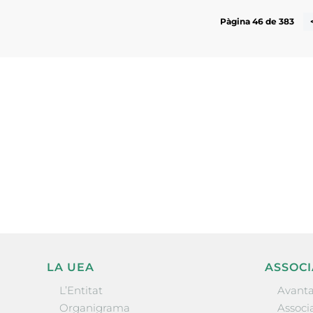
Pàgina 46 de 383
Subscriu-te a la UEA Magazi
electrònica periòdica amb i
l’actualitat empresarial de 
LA UEA
ASSOCI
L’Entitat
Avanta
Organigrama
Associa