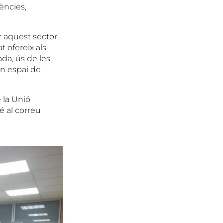
ències,
r aquest sector
 ofereix als
ada, ús de les
 un espai de
 la Unió
é al correu