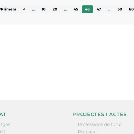
<Primera
<
...
10
20
...
45
46
47
...
50
60
ne, publicació
nformació sobre
la comarca.
He llegit 
AT
PROJECTES I ACTES
tges
Professions de futur
’t!
Prepara’t