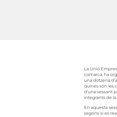
La Unió Empresar
comarca, ha orga
una dotzena d’a
quines són les 
d’una vessant pr
integrants de la
En aquesta sess
segons si es rea