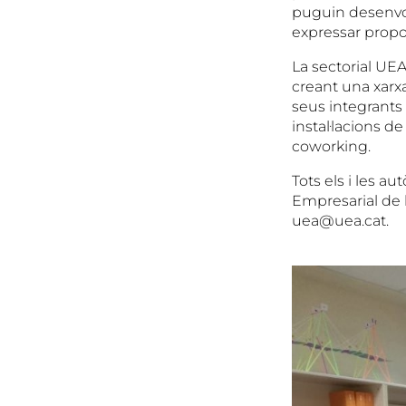
puguin desenvol
expressar propos
La sectorial UE
creant una xarxa
seus integrants 
instal·lacions de
coworking.
Tots els i les a
Empresarial de l
uea@uea.cat.