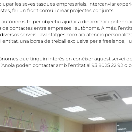
upar les seves tasques empresarials, intercanviar experi
tes, fer un front comú i crear projectes conjunts.
A autònoms té per objectiu ajudar a dinamitzar i potencia
 de contactes entre empreses i autònoms. A més, l’entitat
diversos serveis i avantatges com ara atenció personalitz
 l’entitat, una borsa de treball exclusiva per a freelance, i
utònomes que tinguin interès en conèixer aquest servei de
’Anoia poden contactar amb l’entitat al 93 8025 22 92 o b