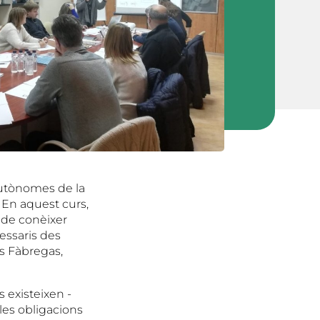
 autònomes de la
. En aquest curs,
 de conèixer
essaris des
rs Fàbregas,
 existeixen -
 les obligacions