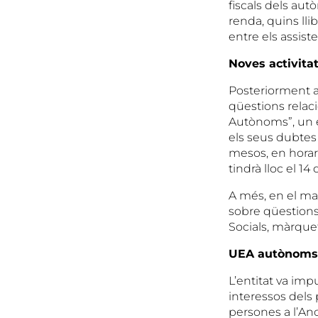
fiscals dels autò
renda, quins lli
entre els assist
Noves activita
Posteriorment a 
qüestions relaci
Autònoms”, un e
els seus dubtes
mesos, en horari
tindrà lloc el 14 
A més, en el ma
sobre qüestions 
Socials, màrquet
UEA autònoms:
L’entitat va impu
interessos dels
persones a l’An