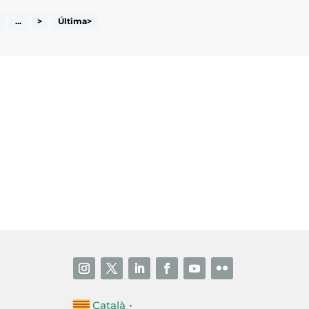
...
>
Última>
i accepto la poítica de privacitat
ENVIAR
Català
▼