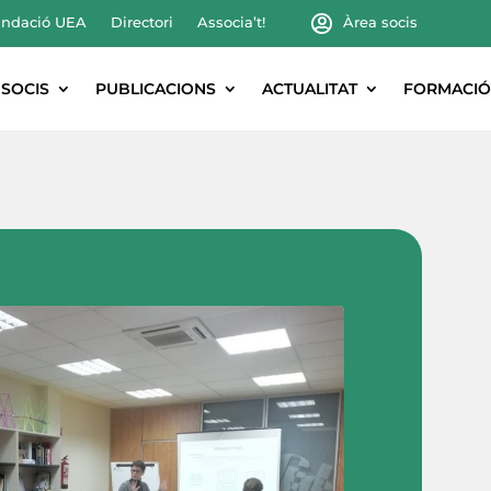
ndació UEA
Directori
Associa’t!
Àrea socis
SOCIS
PUBLICACIONS
ACTUALITAT
FORMACIÓ