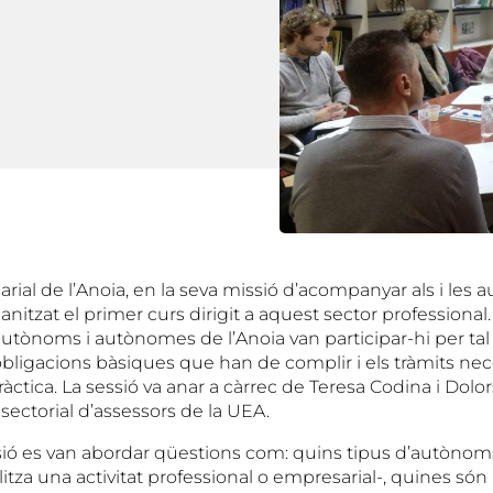
ial de l’Anoia, en la seva missió d’acompanyar als i les
nitzat el primer curs dirigit a aquest sector professional
utònoms i autònomes de l’Anoia van participar-hi per tal
obligacions bàsiques que han de complir i els tràmits nec
àctica. La sessió va anar a càrrec de Teresa Codina i Dolo
 sectorial d’assessors de la UEA.
ió es van abordar qüestions com: quins tipus d’autònoms
litza una activitat professional o empresarial-, quines són