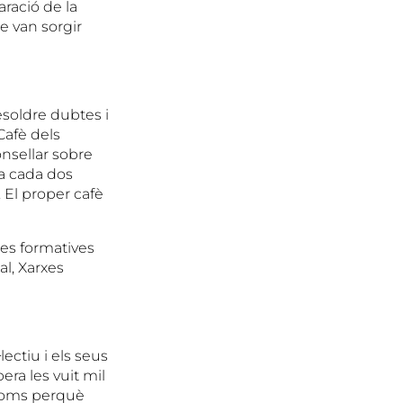
aració de la
ue van sorgir
esoldre dubtes i
Cafè dels
nsellar sobre
da cada dos
. El proper cafè
les formatives
al, Xarxes
lectiu i els seus
ra les vuit mil
ònoms perquè