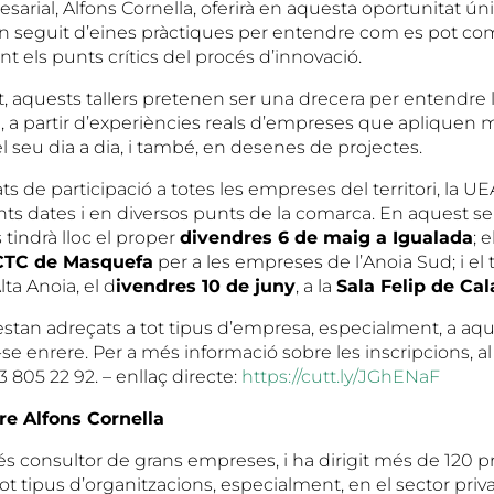
sarial, Alfons Cornella, oferirà en aquesta oportunitat úni
n seguit d’eines pràctiques per entendre com es pot co
nt els punts crítics del procés d’innovació.
t, aquests tallers pretenen ser una drecera per entendre 
, a partir d’experiències reals d’empreses que apliquen 
l seu dia a dia, i també, en desenes de projectes.
ats de participació a totes les empreses del territori, la U
ents dates i en diversos punts de la comarca. En aquest sen
 tindrà lloc el proper
divendres 6 de maig a Igualada
; 
 CTC de Masquefa
per a les empreses de l’Anoia Sud; i el t
ta Anoia, el d
ivendres 10 de juny
, a la
Sala Felip de Cal
 estan adreçats a tot tipus d’empresa, especialment, a aq
se enrere. Per a més informació sobre les inscripcions, a
 805 22 92. – enllaç directe:
https://cutt.ly/JGhENaF
re Alfons Cornella
és consultor de grans empreses, i ha dirigit més de 120 p
ot tipus d’organitzacions, especialment, en el sector pri