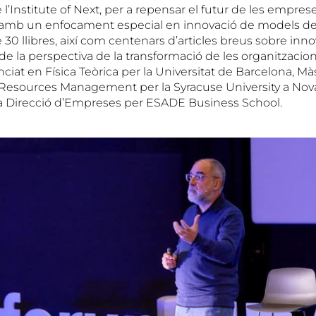
 l’Institute of Next, per a repensar el futur de les emprese
, amb un enfocament especial en innovació de models de
30 llibres, així com centenars d’articles breus sobre inno
de la perspectiva de la transformació de les organitzacion
enciat en Física Teòrica per la Universitat de Barcelona, Mà
Resources Management per la Syracuse University a Nova 
a Direcció d’Empreses per ESADE Business School.