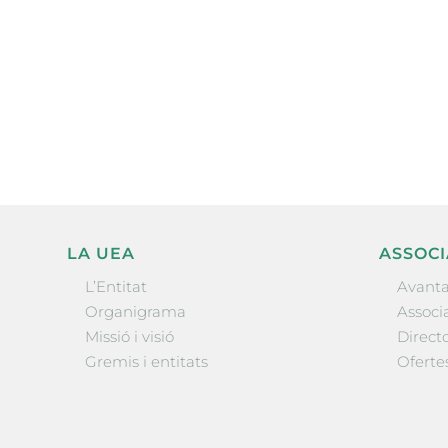
Subscriu-te a la UEA Magazi
electrònica periòdica amb i
l’actualitat empresarial de 
LA UEA
ASSOCI
L’Entitat
Avanta
Organigrama
Associa
Missió i visió
Directo
Gremis i entitats
Oferte