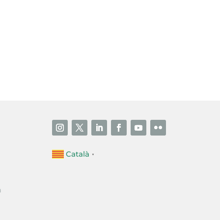
i accepto la poítica de privacitat
ENVIAR
Català
▼
a