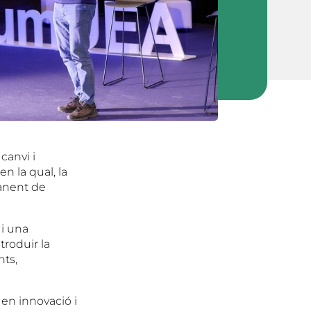
canvi i
en la qual, la
manent de
ui una
troduir la
nts,
 en innovació i