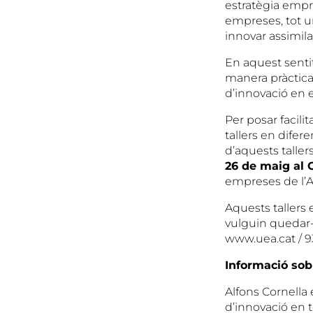
estratègia empre
empreses, tot u
innovar assimila
En aquest senti
manera pràctica
d’innovació en e
Per posar facilit
tallers en difer
d’aquests tallers
26 de maig al
empreses de l’Al
Aquests tallers
vulguin quedar-
www.uea.cat / 93
Informació sob
Alfons Cornella 
d’innovació en t