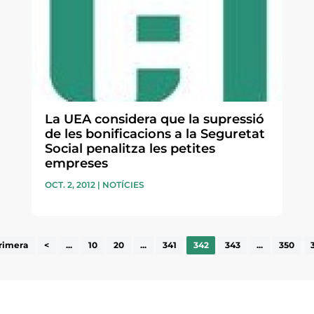
La UEA considera que la supressió
de les bonificacions a la Seguretat
Social penalitza les petites
empreses
OCT. 2, 2012
|
NOTÍCIES
rimera
<
...
10
20
...
341
342
343
...
350