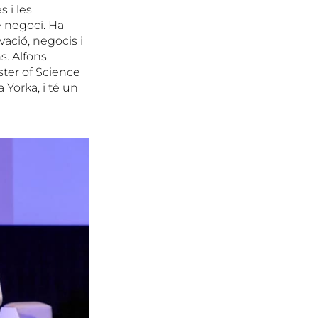
s i les
 negoci. Ha
vació, negocis i
s. Alfons
ster of Science
Yorka, i té un