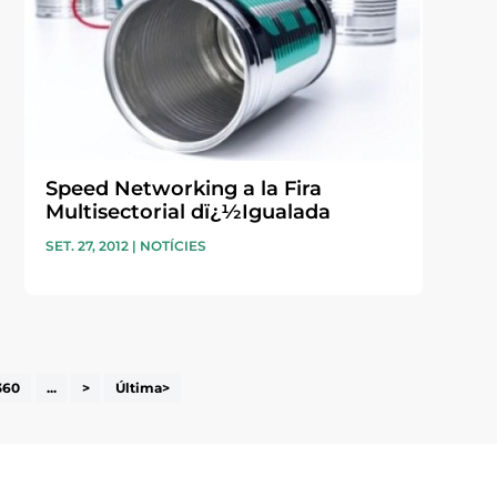
Speed Networking a la Fira
Multisectorial dï¿½Igualada
SET. 27, 2012
|
NOTÍCIES
360
...
>
Última>