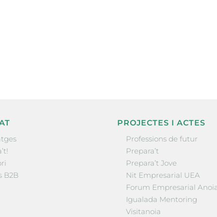
ne, publicació
nformació sobre
la comarca.
He llegit 
AT
PROJECTES I ACTES
tges
Professions de futur
’t!
Prepara’t
ri
Prepara’t Jove
s B2B
Nit Empresarial UEA
Forum Empresarial Anoi
Igualada Mentoring
Visitanoia