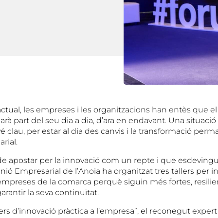
tual, les empreses i les organitzacions han entès que el 
arà part del seu dia a dia, d’ara en endavant. Una situació 
 clau, per estar al dia des canvis i la transformació per
rial.
de apostar per la innovació com un repte i que esdeving
Unió Empresarial de l’Anoia ha organitzat tres tallers per in
 empreses de la comarca perquè siguin més fortes, resilie
arantir la seva continuïtat.
allers d’innovació pràctica a l’empresa”, el reconegut expert