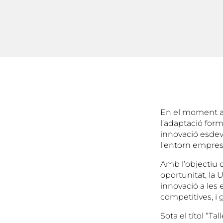
En el moment ac
l’adaptació form
innovació esdevé
l’entorn empresa
Amb l’objectiu 
oportunitat, la 
innovació a les
competitives, i g
Sota el títol “T