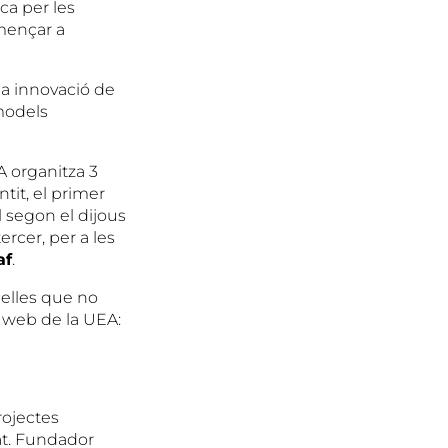
ca per les
mençar a
la innovació de
models
EA organitza 3
tit, el primer
el segon el dijous
ercer, per a les
af
.
uelles que no
l web de la UEA:
rojectes
vat. Fundador