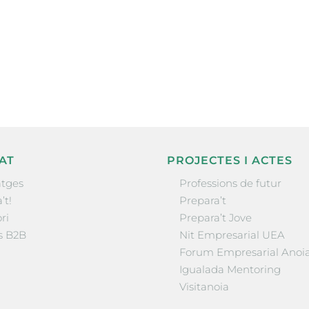
ne, publicació
nformació sobre
la comarca.
He llegit 
AT
PROJECTES I ACTES
tges
Professions de futur
’t!
Prepara’t
ri
Prepara’t Jove
s B2B
Nit Empresarial UEA
Forum Empresarial Anoi
Igualada Mentoring
Visitanoia