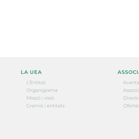
Subscriu-te a la UEA Magazi
electrònica periòdica amb i
l’actualitat empresarial de 
LA UEA
ASSOCI
L’Entitat
Avanta
Organigrama
Associa
Missió i visió
Directo
Gremis i entitats
Oferte