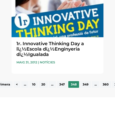
1r. Innovative Thinking Day a
lï¿½Escola dï¿½Enginyeria
dï¿½Igualada
MAIG 31, 2012
|
NOTÍCIES
rimera
<
...
10
20
...
347
348
349
...
360