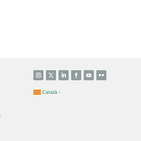
i accepto la poítica de privacitat
ENVIAR
Català
▼
a