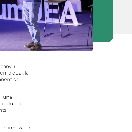
canvi i
en la qual, la
manent de
ui una
troduir la
nts,
 en innovació i