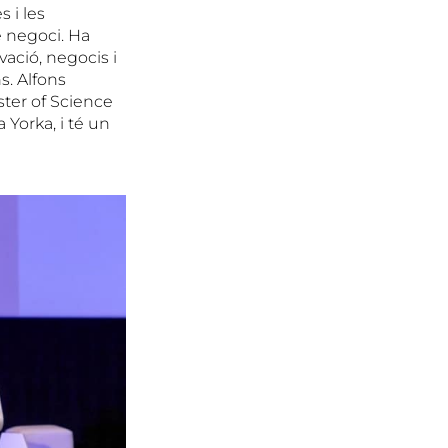
s i les
 negoci. Ha
vació, negocis i
s. Alfons
ster of Science
Yorka, i té un