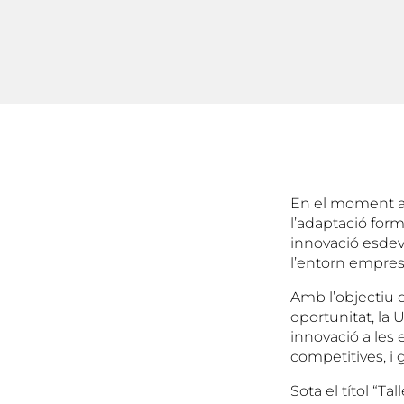
En el moment ac
l’adaptació form
innovació esdevé
l’entorn empresa
Amb l’objectiu 
oportunitat, la 
innovació a les
competitives, i g
Sota el títol “T