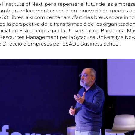
 l’Institute of Next, per a repensar el futur de les emprese
, amb un enfocament especial en innovació de models de
30 llibres, així com centenars d’articles breus sobre inno
de la perspectiva de la transformació de les organitzacion
enciat en Física Teòrica per la Universitat de Barcelona, Mà
Resources Management per la Syracuse University a Nova 
a Direcció d’Empreses per ESADE Business School.