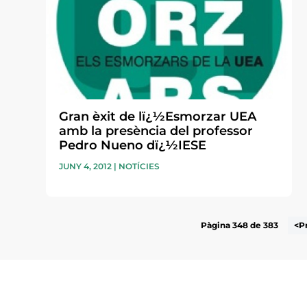
Gran èxit de lï¿½Esmorzar UEA
amb la presència del professor
Pedro Nueno dï¿½IESE
JUNY 4, 2012
|
NOTÍCIES
Pàgina 348 de 383
<P