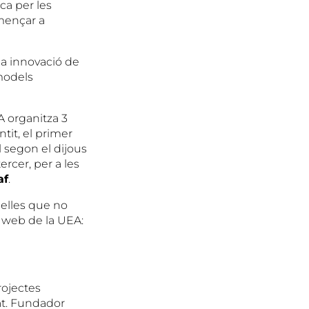
ca per les
mençar a
la innovació de
models
EA organitza 3
tit, el primer
el segon el dijous
ercer, per a les
af
.
uelles que no
l web de la UEA:
rojectes
vat. Fundador