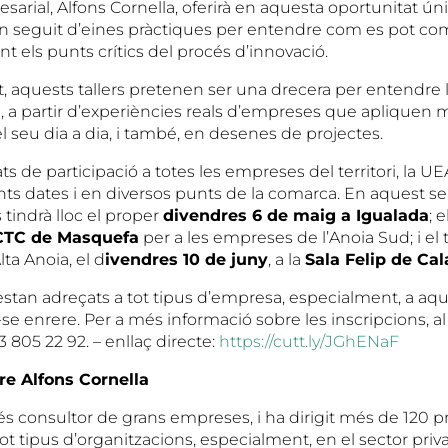
sarial, Alfons Cornella, oferirà en aquesta oportunitat úni
n seguit d’eines pràctiques per entendre com es pot co
nt els punts crítics del procés d’innovació.
t, aquests tallers pretenen ser una drecera per entendre 
, a partir d’experiències reals d’empreses que apliquen 
l seu dia a dia, i també, en desenes de projectes.
ats de participació a totes les empreses del territori, la U
ents dates i en diversos punts de la comarca. En aquest sen
 tindrà lloc el proper
divendres 6 de maig a Igualada
; 
 CTC de Masquefa
per a les empreses de l’Anoia Sud; i el t
ta Anoia, el d
ivendres 10 de juny
, a la
Sala Felip de Cal
 estan adreçats a tot tipus d’empresa, especialment, a aq
se enrere. Per a més informació sobre les inscripcions, a
 805 22 92. – enllaç directe:
https://cutt.ly/JGhENaF
re Alfons Cornella
és consultor de grans empreses, i ha dirigit més de 120 p
ot tipus d’organitzacions, especialment, en el sector pri