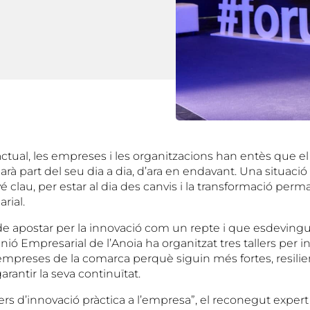
tual, les empreses i les organitzacions han entès que el 
arà part del seu dia a dia, d’ara en endavant. Una situació 
 clau, per estar al dia des canvis i la transformació per
rial.
de apostar per la innovació com un repte i que esdeving
Unió Empresarial de l’Anoia ha organitzat tres tallers per in
 empreses de la comarca perquè siguin més fortes, resilie
arantir la seva continuïtat.
allers d’innovació pràctica a l’empresa”, el reconegut expert