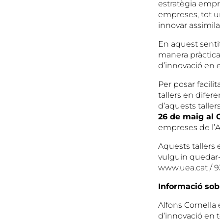
estratègia empre
empreses, tot u
innovar assimila
En aquest senti
manera pràctica
d’innovació en e
Per posar facilit
tallers en difer
d’aquests tallers
26 de maig al
empreses de l’Al
Aquests tallers
vulguin quedar-
www.uea.cat / 93
Informació sob
Alfons Cornella 
d’innovació en t