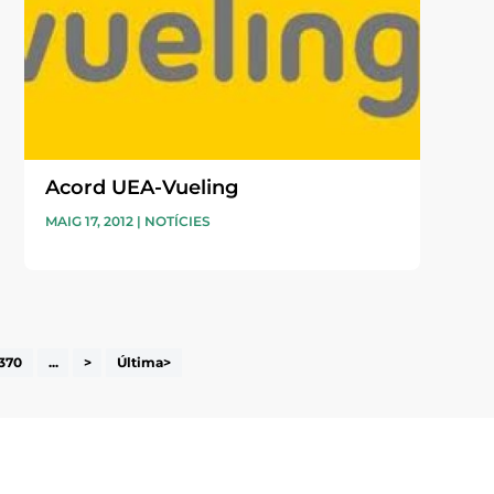
Acord UEA-Vueling
MAIG 17, 2012
|
NOTÍCIES
370
...
>
Última>