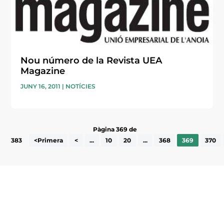
Nou número de la Revista UEA
Magazine
JUNY 16, 2011
|
NOTÍCIES
Pàgina 369 de
383
<Primera
<
...
10
20
...
368
369
370
Subscriu-te a la UEA Magazine, publicació
electrònica periòdica amb informació sobre
l’actualitat empresarial de la comarca.