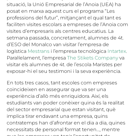
situació, la Unió Empresarial de l’Anoia (UEA) ha
posat en marxa aquest curs el programa “Les
professions del futur”, mitjançant el qual tant es
faciliten visites escolars a empreses de l’Anoia com
visites d’empresaris als centres educatius. La
setmana passada, concretament, alumnes de 4t.
d’ESO del Monalco van visitar l’empresa de
logística
Mestrans
i l’empresa tecnològica
Intartex
.
Paral·lelament, l’empresa
The Stikets Company
va
visitar els alumnes de 4t. de l’escola Maristes per
exposar-hi el seu testimoni i la seva experiència.
En tots tres casos, tant escoles com empreses
coincideixen en assegurar que va ser una
experiència d’allò més enriquidora. Així, els
estudiants van poder conèixer quina és la realitat
del sector empresarial que estan visitant, què
implica tirar endavant una empresa, quins
contratemps han d’afrontar en el dia a dia, quines
necessitats de personal format tenen…, mentre