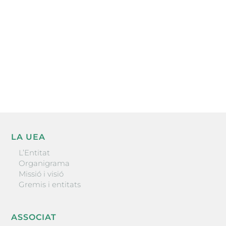
He llegit i accepto la poítica de privacitat
ENVIAR
LA UEA
L’Entitat
Organigrama
Missió i visió
Gremis i entitats
ASSOCIAT