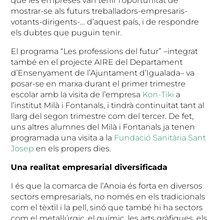
que les empreses van tenir l’oportunitat de
mostrar-se als futurs treballadors-empresaris-
votants-dirigents-… d’aquest país, i de respondre
els dubtes que puguin tenir.
El programa “Les professions del futur” –integrat
també en el projecte AIRE del Departament
d’Ensenyament de l’Ajuntament d’Igualada– va
posar-se en marxa durant el primer trimestre
escolar amb la visita de l’empresa
Kon-Tiki
a
l’institut Milà i Fontanals, i tindrà continuïtat tant al
llarg del segon trimestre com del tercer. De fet,
uns altres alumnes del Milà i Fontanals ja tenen
programada una visita a la
Fundació Sanitària Sant
Josep
en els propers dies.
Una realitat empresarial diversificada
I és que la comarca de l’Anoia és forta en diversos
sectors empresarials, no només en els tradicionals
com el tèxtil i la pell, sinó que també hi ha sectors
com el metal·lúrgic, el químic, les arts gràfiques, els