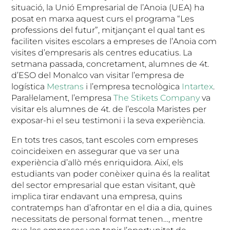
situació, la Unió Empresarial de l’Anoia (UEA) ha
posat en marxa aquest curs el programa “Les
professions del futur”, mitjançant el qual tant es
faciliten visites escolars a empreses de l’Anoia com
visites d’empresaris als centres educatius. La
setmana passada, concretament, alumnes de 4t.
d’ESO del Monalco van visitar l’empresa de
logística
Mestrans
i l’empresa tecnològica
Intartex
.
Paral·lelament, l’empresa
The Stikets Company
va
visitar els alumnes de 4t. de l’escola Maristes per
exposar-hi el seu testimoni i la seva experiència.
En tots tres casos, tant escoles com empreses
coincideixen en assegurar que va ser una
experiència d’allò més enriquidora. Així, els
estudiants van poder conèixer quina és la realitat
del sector empresarial que estan visitant, què
implica tirar endavant una empresa, quins
contratemps han d’afrontar en el dia a dia, quines
necessitats de personal format tenen…, mentre