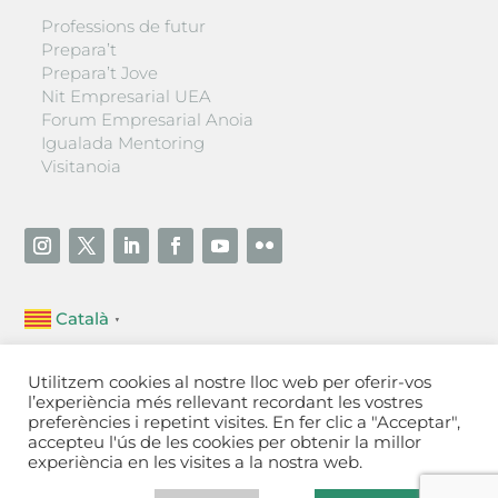
Professions de futur
Prepara’t
Prepara’t Jove
Nit Empresarial UEA
Forum Empresarial Anoia
Igualada Mentoring
Visitanoia
Català
▼
Unió Empresarial de l’Anoia (UEA)
Utilitzem cookies al nostre lloc web per oferir-vos
Ctra. de Manresa, 131, 08700 – Igualada
(Barcelona)
l’experiència més rellevant recordant les vostres
Tel 93 805 22 92
preferències i repetint visites. En fer clic a "Acceptar",
accepteu l'ús de les cookies per obtenir la millor
experiència en les visites a la nostra web.
Contactar
·
Avís legal
·
Política de privacitat
·
Política
de cookies
[Configurar]