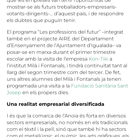
que les empreses van tenir l’oportunitat de
mostrar-se als futurs treballadors-empresaris-
votants-dirigents-… d’aquest país, i de respondre
els dubtes que puguin tenir.
El programa “Les professions del futur” –integrat
també en el projecte AIRE del Departament
d’Ensenyament de l’Ajuntament d’Igualada– va
posar-se en marxa durant el primer trimestre
escolar amb la visita de l’empresa
Kon-Tiki
a
l’institut Milà i Fontanals, i tindrà continuïtat tant al
llarg del segon trimestre com del tercer. De fet,
uns altres alumnes del Milà i Fontanals ja tenen
programada una visita a la
Fundació Sanitària Sant
Josep
en els propers dies.
Una realitat empresarial diversificada
I és que la comarca de l’Anoia és forta en diversos
sectors empresarials, no només en els tradicionals
com el tèxtil i la pell, sinó que també hi ha sectors
com el metal·lúrgic, el químic, les arts gràfiques, els