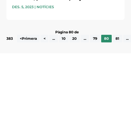
DES. 5, 2023
|
NOTÍCIES
Pàgina 80 de
383
<Primera
<
...
10
20
...
79
80
81
...
Subscriu-te a la UEA Magazine, publicació
electrònica periòdica amb informació sobre
l’actualitat empresarial de la comarca.
He llegit i accepto la poítica de privacitat
ENVIAR