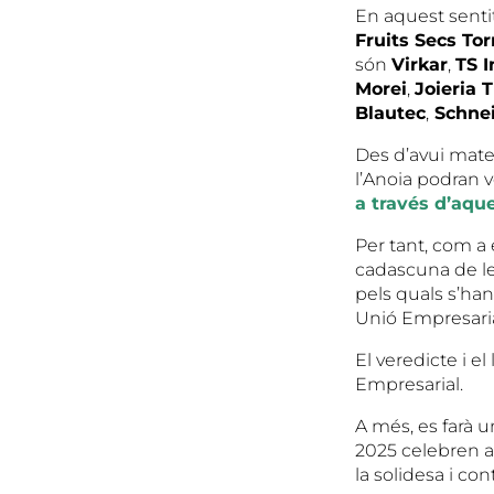
En aquest sentit
Fruits Secs Tor
són
Virkar
,
TS 
Morei
,
Joieria T
Blautec
,
Schnei
Des d’avui matei
l’Anoia podran v
a través d’aqu
Per tant, com a 
cadascuna de le
pels quals s’han
Unió Empresarial
El veredicte i e
Empresarial.
A més, es farà
2025 celebren an
la solidesa i con