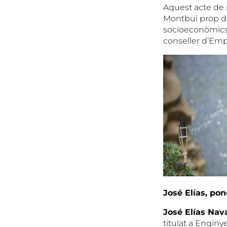
Aquest acte de r
Montbui prop de 
socioeconòmics.
conseller d’Empr
José Elías, po
José Elías Nav
titulat a Enginy