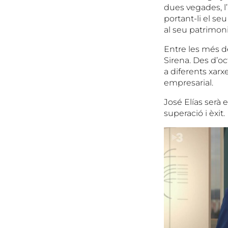
dues vegades, l’
portant-li el se
al seu patrimon
Entre les més 
Sirena. Des d’o
a diferents xarx
empresarial.
José Elías serà e
superació i èxit.