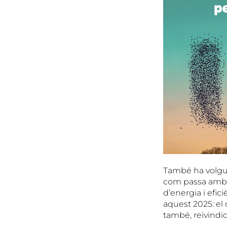
També ha volgut 
com passa amb e
d’energia i efic
aquest 2025: el 
també, reivindic