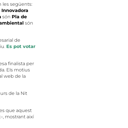
 les següents:
 Innovadora
a
són
Pla de
iambiental
són
esarial de
iu
.
Es pot votar
sa finalista per
da. Els motius
al web de la
urs de la Nit
ses que aquest
–, mostrant així