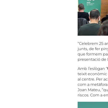
“Celebrem 25 an
junts, de fer pin
que formem part
presentació de l
Amb l’eslògan “
teixit econòmic 
al centre. Per a
com a metàfora d
Joan Mateu, “qua
riscos. Com a em