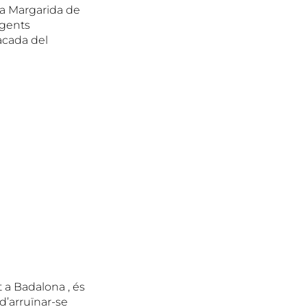
a Margarida de
agents
acada del
 a Badalona , és
 d’arruïnar-se