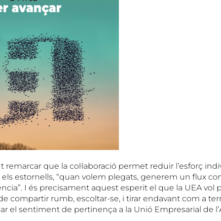
remarcar que la col·laboració permet reduir l’esforç indivi
ls estornells, “quan volem plegats, generem un flux co
iència”. I és precisament aquest esperit el que la UEA vol 
de compartir rumb, escoltar-se, i tirar endavant com a terr
ar el sentiment de pertinença a la Unió Empresarial de l’