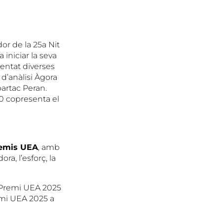
dor de la 25a Nit
 iniciar la seva
sentat diverses
 d’anàlisi Àgora
artac Peran.
20 copresenta el
emis UEA
, amb
a, l’esforç, la
 (Premi UEA 2025
emi UEA 2025 a