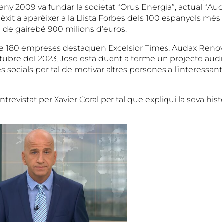
any 2009 va fundar la societat “Orus Energía”, actual “A
u èxit a aparèixer a la Llista Forbes dels 100 espanyols més 
i de gairebé 900 milions d’euros.
de 180 empreses destaquen Excelsior Times, Audax Renov
ctubre del 2023, José està duent a terme un projecte aud
es socials per tal de motivar altres persones a l’interessa
ntrevistat per Xavier Coral per tal que expliqui la seva hist