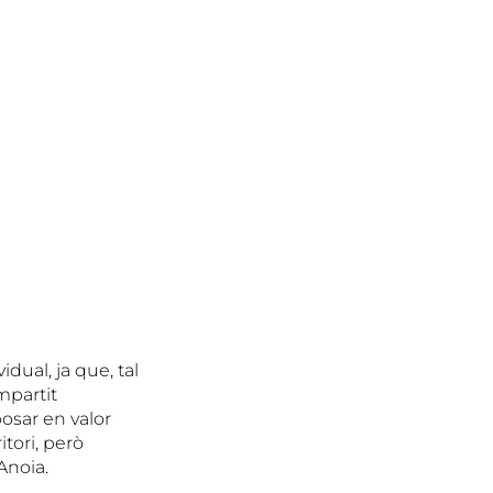
dual, ja que, tal
mpartit
posar en valor
itori, però
Anoia.