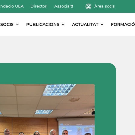
ndació UEA
Directori
Associa’t!
Àrea socis
SOCIS
PUBLICACIONS
ACTUALITAT
FORMACIÓ