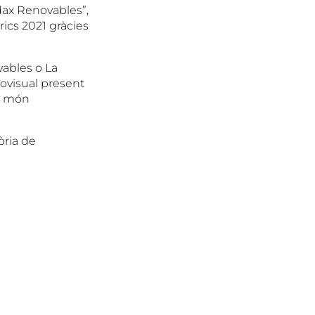
udax Renovables”,
rics 2021 gràcies
ables o La
iovisual present
nt món
òria de