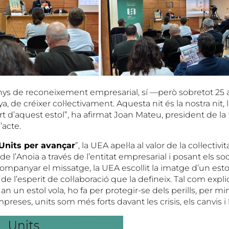
ys de reconeixement empresarial, sí —però sobretot 25
ya, de créixer col·lectivament. Aquesta nit és la nostra nit, l
 d’aquest estol”, ha afirmat Joan Mateu, president de la 
’acte.
Units per avançar
”, la UEA apel·la al valor de la col·lectivit
de l’Anoia a través de l’entitat empresarial i posant els soc
companyar el missatge, la UEA escollit la imatge d’un esto
e l’esperit de col·laboració que la defineix. Tal com expli
n un estol vola, ho fa per protegir-se dels perills, per mi
preses, units som més forts davant les crisis, els canvis i 