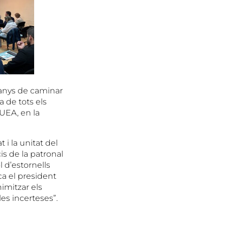
 anys de caminar
a de tots els
UEA, en la
at i la unitat del
is de la patronal
l d’estornells
ca el president
nimitzar els
les incerteses”.