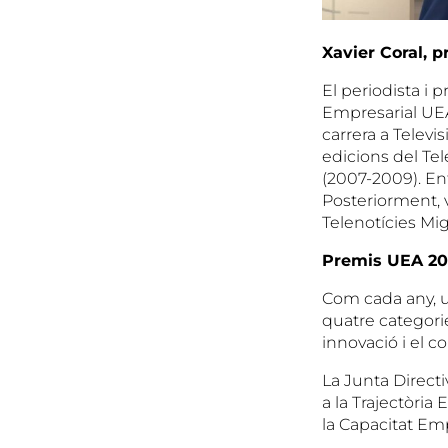
Xavier Coral, 
El periodista i 
Empresarial UEA. 
carrera a Televi
edicions del Tel
(2007-2009). En
Posteriorment, v
Telenotícies Mi
Premis UEA 20
Com cada any, u
quatre categorie
innovació i el c
La Junta Direct
a la Trajectòri
la Capacitat Em