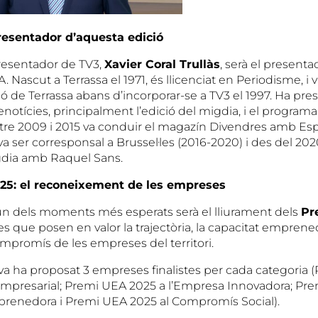
presentador d’aquesta edició
presentador de TV3,
Xavier Coral Trullàs
, serà el presenta
Nascut a Terrassa el 1971, és llicenciat en Periodisme, i va
sió de Terrassa abans d’incorporar-se a TV3 el 1997. Ha pre
enotícies, principalment l’edició del migdia, i el programa
tre 2009 i 2015 va conduir el magazín Divendres amb Esp
a ser corresponsal a Brussel·les (2016-2020) i des del 20
gdia amb Raquel Sans.
25: el reconeixement de les empreses
n dels moments més esperats serà el lliurament dels
Pr
s que posen en valor la trajectòria, la capacitat emprenedor
ompromís de les empreses del territori.
iva ha proposat 3 empreses finalistes per cada categoria
a Empresarial; Premi UEA 2025 a l’Empresa Innovadora; Pr
prenedora i Premi UEA 2025 al Compromís Social).