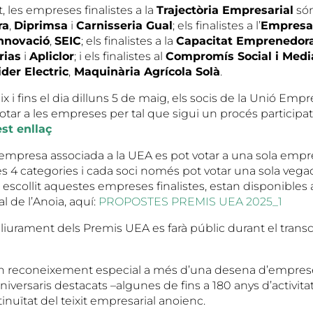
, les empreses finalistes a la
Trajectòria Empresarial
són
ra
,
Diprimsa
i
Carnisseria Gual
; els finalistes a l’
Empresa
Innovació
,
SEIC
; els finalistes a la
Capacitat Emprenedor
rias
i
Apliclor
; i els finalistes al
Compromís Social i Med
der Electric
,
Maquinària Agrícola Solà
.
x i fins el dia dilluns 5 de maig, els socis de la Unió Empr
otar a les empreses per tal que sigui un procés participat
est enllaç
empresa associada a la UEA es pot votar a una sola empre
s 4 categories i cada soci només pot votar una sola vega
 escollit aquestes empreses finalistes, estan disponibles 
 de l’Anoia, aquí:
PROPOSTES PREMIS UEA 2025_1
l lliurament dels Premis UEA es farà públic durant el transc
 un reconeixement especial a més d’una desena d’empre
iversaris destacats –algunes de fins a 180 anys d’activitat
tinuïtat del teixit empresarial anoienc.