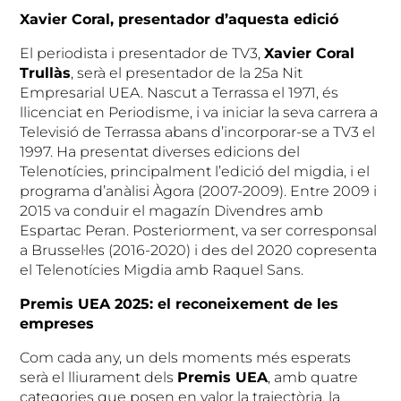
Xavier Coral, presentador d’aquesta edició
El periodista i presentador de TV3,
Xavier Coral
Trullàs
, serà el presentador de la 25a Nit
Empresarial UEA. Nascut a Terrassa el 1971, és
llicenciat en Periodisme, i va iniciar la seva carrera a
Televisió de Terrassa abans d’incorporar-se a TV3 el
1997. Ha presentat diverses edicions del
Telenotícies, principalment l’edició del migdia, i el
programa d’anàlisi Àgora (2007-2009). Entre 2009 i
2015 va conduir el magazín Divendres amb
Espartac Peran. Posteriorment, va ser corresponsal
a Brussel·les (2016-2020) i des del 2020 copresenta
el Telenotícies Migdia amb Raquel Sans.
Premis UEA 2025: el reconeixement de les
empreses
Com cada any, un dels moments més esperats
serà el lliurament dels
Premis UEA
, amb quatre
categories que posen en valor la trajectòria, la