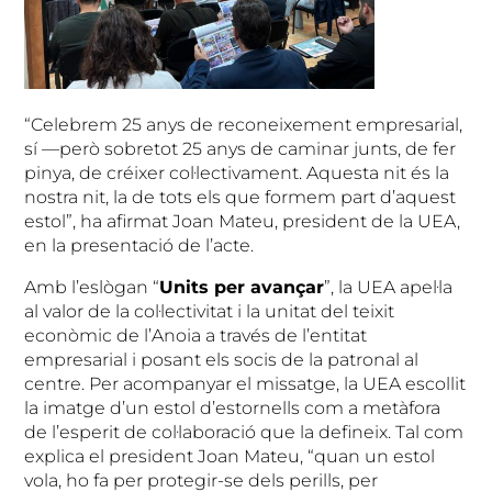
“Celebrem 25 anys de reconeixement empresarial,
sí —però sobretot 25 anys de caminar junts, de fer
pinya, de créixer col·lectivament. Aquesta nit és la
nostra nit, la de tots els que formem part d’aquest
estol”, ha afirmat Joan Mateu, president de la UEA,
en la presentació de l’acte.
Amb l’eslògan “
Units per avançar
”, la UEA apel·la
al valor de la col·lectivitat i la unitat del teixit
econòmic de l’Anoia a través de l’entitat
empresarial i posant els socis de la patronal al
centre. Per acompanyar el missatge, la UEA escollit
la imatge d’un estol d’estornells com a metàfora
de l’esperit de col·laboració que la defineix. Tal com
explica el president Joan Mateu, “quan un estol
vola, ho fa per protegir-se dels perills, per