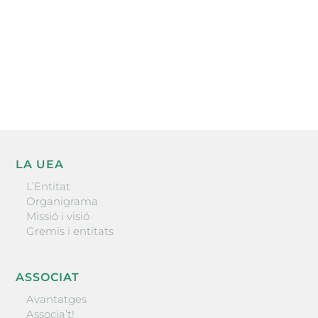
He llegit i accepto la poítica de privacitat
ENVIAR
LA UEA
L’Entitat
Organigrama
Missió i visió
Gremis i entitats
ASSOCIAT
Avantatges
Associa’t!