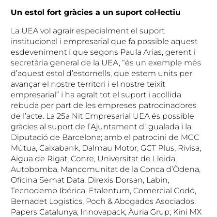
Un estol fort gràcies a un suport col·lectiu
La UEA vol agrair especialment el suport
institucional i empresarial que fa possible aquest
esdeveniment i que segons Paula Arias, gerent i
secretària general de la UEA, “és un exemple més
d’aquest estol d’estornells, que estem units per
avançar el nostre territori i el nostre teixit
empresarial” i ha agraït tot el suport i acollida
rebuda per part de les empreses patrocinadores
de l’acte. La 25a Nit Empresarial UEA és possible
gràcies al suport de l’Ajuntament d’Igualada i la
Diputació de Barcelona; amb el patrocini de MGC
Mútua, Caixabank, Dalmau Motor, GCT Plus, Rivisa,
Aigua de Rigat, Conre, Universitat de Lleida,
Autobomba, Mancomunitat de la Conca d’Òdena,
Oficina Semat Data, Direxis Dorsan, Labin,
Tecnodemo Ibérica, Etalentum, Comercial Godó,
Bernadet Logistics, Poch & Abogados Asociados;
Papers Catalunya; Innovapack; Àuria Grup; Kini MX