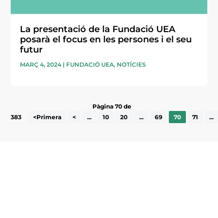
La presentació de la Fundació UEA
posarà el focus en les persones i el seu
futur
MARÇ 4, 2024
|
FUNDACIÓ UEA
,
NOTÍCIES
Pàgina 70 de
383
<Primera
<
...
10
20
...
69
70
71
...
Subscriu-te a la UEA Magazine, publicació
electrònica periòdica amb informació sobre
l’actualitat empresarial de la comarca.