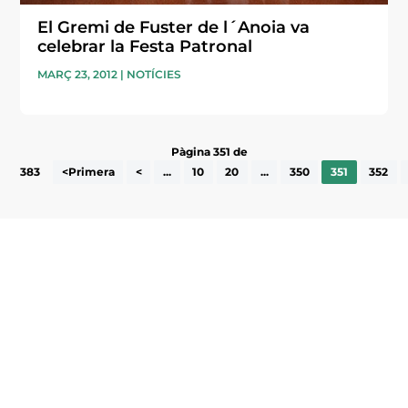
El Gremi de Fuster de l´Anoia va
celebrar la Festa Patronal
MARÇ 23, 2012
|
NOTÍCIES
Pàgina 351 de
383
<Primera
<
...
10
20
...
350
351
352
Subscriu-te a la UEA Magazine, publicació
electrònica periòdica amb informació sobre
l’actualitat empresarial de la comarca.