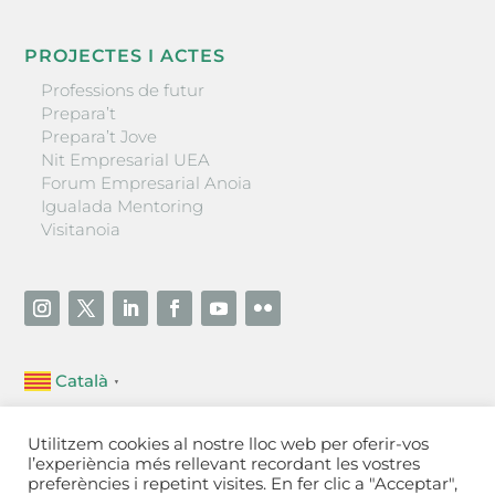
PROJECTES I ACTES
Professions de futur
Prepara’t
Prepara’t Jove
Nit Empresarial UEA
Forum Empresarial Anoia
Igualada Mentoring
Visitanoia
Català
▼
Unió Empresarial de l’Anoia (UEA)
Utilitzem cookies al nostre lloc web per oferir-vos
Ctra. de Manresa, 131, 08700 – Igualada
(Barcelona)
l’experiència més rellevant recordant les vostres
Tel 93 805 22 92
preferències i repetint visites. En fer clic a "Acceptar",