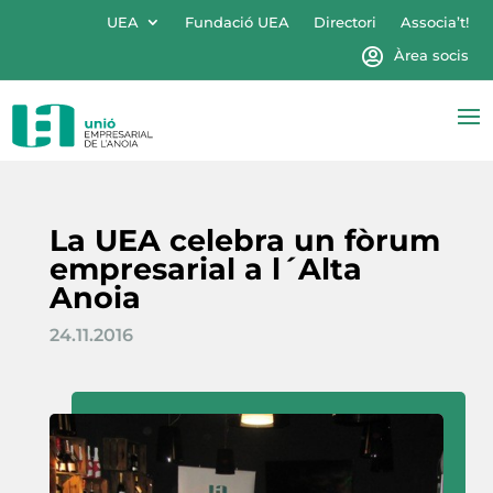
UEA
Fundació UEA
Directori
Associa’t!
Àrea socis
La UEA celebra un fòrum
empresarial a l´Alta
Anoia
24.11.2016