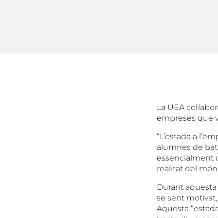
La UEA col·labo
empreses que vu
“L’estada a l’e
alumnes de batx
essencialment o
realitat del món 
Durant aquesta 
se sent motivat,
Aquesta “estada