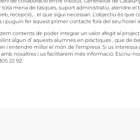
veni de col·laboració entre Institut, Generalitat de Catalu
 tota mena de tasques, suport administratiu, atendre el t
, recepció,… el que sigui necessari. L’objectiu és que c
 i puguin fer aquest primer contacte fora del seu horari l
stem contents de poder integrar un valor afegit al proje
collint algun d’ aquests alumnes en pràctiques , que de b
er i entendre millor el món de l’empresa. Si us interess
 amb nosaltres i us facilitarem més informació. Escriu-n
805 22 92.