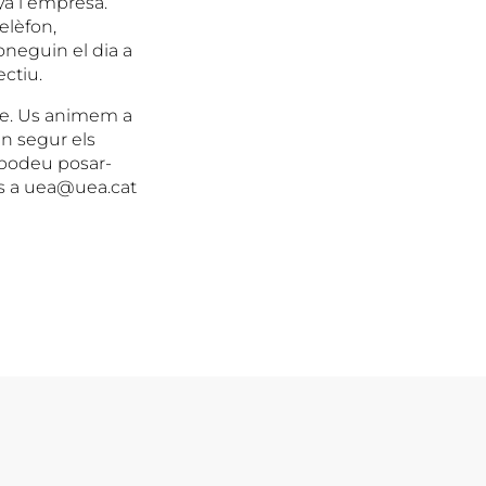
nya i empresa.
elèfon,
oneguin el dia a
ectiu.
cte. Us animem a
en segur els
a podeu posar-
os a uea@uea.cat