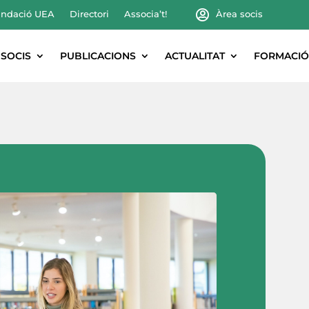
ndació UEA
Directori
Associa’t!
Àrea socis
SOCIS
PUBLICACIONS
ACTUALITAT
FORMACIÓ