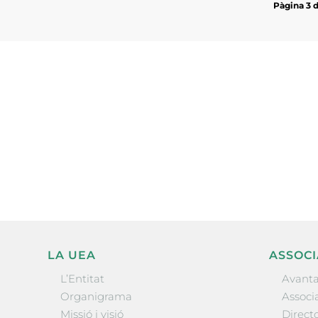
Pàgina 3 
Subscriu-te a la UEA Magazi
electrònica periòdica amb i
l’actualitat empresarial de 
LA UEA
ASSOCI
L’Entitat
Avanta
Organigrama
Associa
Missió i visió
Directo