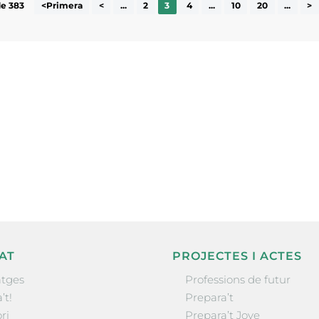
de 383
<Primera
<
...
2
3
4
...
10
20
...
>
ne, publicació
nformació sobre
la comarca.
He llegit 
AT
PROJECTES I ACTES
tges
Professions de futur
’t!
Prepara’t
ri
Prepara’t Jove