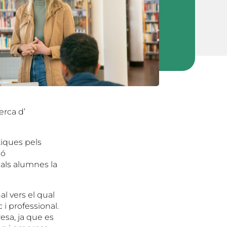
erca d’
tiques pels
ió
 als alumnes la
l vers el qual
 i professional.
esa, ja que es