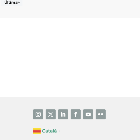
Última>
i accepto la poítica de privacitat
ENVIAR
Català
▼