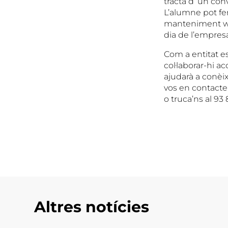
tracta d’ un con
L’alumne pot fer
manteniment web
dia de l’empresa
Com a entitat e
col·laborar-hi a
ajudarà a conèix
vos en contacte
o truca’ns al 93 
Altres notícies