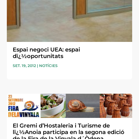
Espai negoci UEA: espai
dï¿½oportunitats
SET. 19, 2012
|
NOTÍCIES
El Gremi d’Hostaleria i Turisme de
lï¿½Anoia participa en la segona edició
de la Fira de la Vinyala d´Òdena