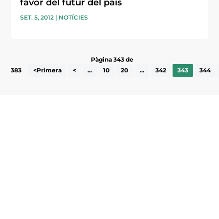
favor del futur del país
SET. 5, 2012
|
NOTÍCIES
Pàgina 343 de
383
<Primera
<
...
10
20
...
342
343
344
Subscriu-te a la UEA Magazine, publicació
electrònica periòdica amb informació sobre
l’actualitat empresarial de la comarca.
He llegit i accepto la poítica de privacitat