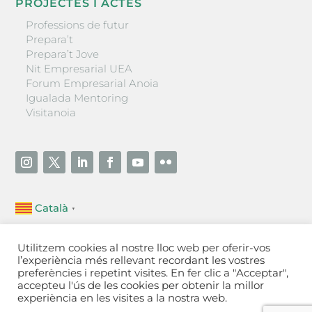
PROJECTES I ACTES
Professions de futur
Prepara’t
Prepara’t Jove
Nit Empresarial UEA
Forum Empresarial Anoia
Igualada Mentoring
Visitanoia
Català
▼
Unió Empresarial de l’Anoia (UEA)
Utilitzem cookies al nostre lloc web per oferir-vos
Ctra. de Manresa, 131, 08700 – Igualada
(Barcelona)
l’experiència més rellevant recordant les vostres
Tel 93 805 22 92
preferències i repetint visites. En fer clic a "Acceptar",
accepteu l'ús de les cookies per obtenir la millor
experiència en les visites a la nostra web.
Contactar
·
Avís legal
·
Política de privacitat
·
Política