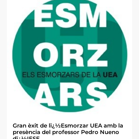
Gran èxit de lï¿½Esmorzar UEA amb la
presència del professor Pedro Nueno
dï¿½IESE