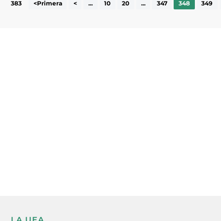
383
<Primera
<
...
10
20
...
347
348
349
Subscriu-te a la UEA Magazine, publicació
electrònica periòdica amb informació sobre
l’actualitat empresarial de la comarca.
He llegit i accepto la poítica de privacitat
ENVIAR
LA UEA