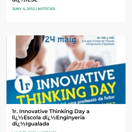
JUNY 4, 2012
|
NOTÍCIES
1r. Innovative Thinking Day a
lï¿½Escola dï¿½Enginyeria
dï¿½Igualada