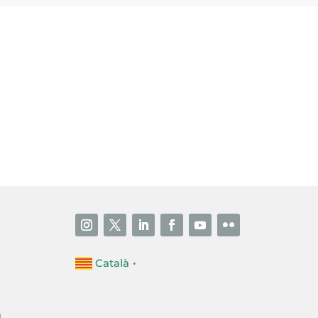
i accepto la poítica de privacitat
ENVIAR
Català
▼
a