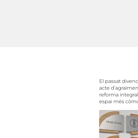
El passat divend
acte d’agraïment
reforma integral
espai més còmode