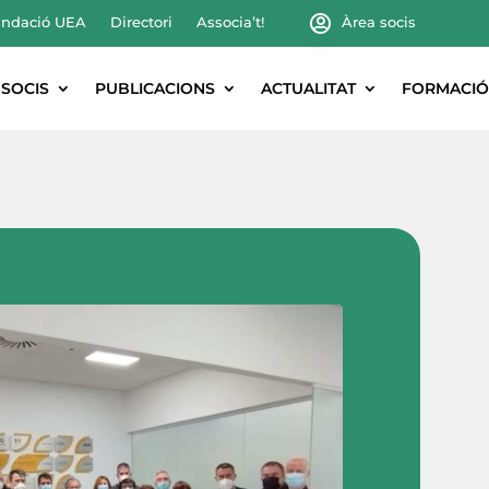
ndació UEA
Directori
Associa’t!
Àrea socis
SOCIS
PUBLICACIONS
ACTUALITAT
FORMACIÓ