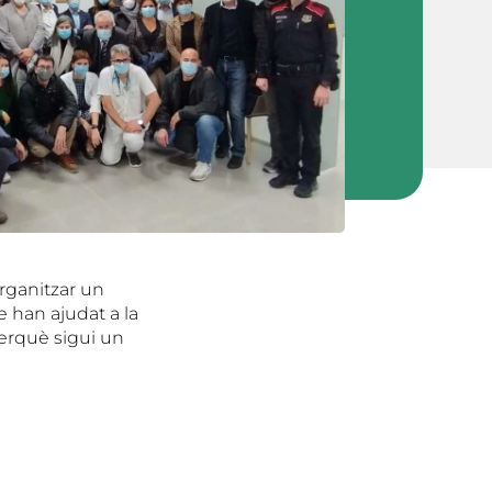
organitzar un
e han ajudat a la
perquè sigui un