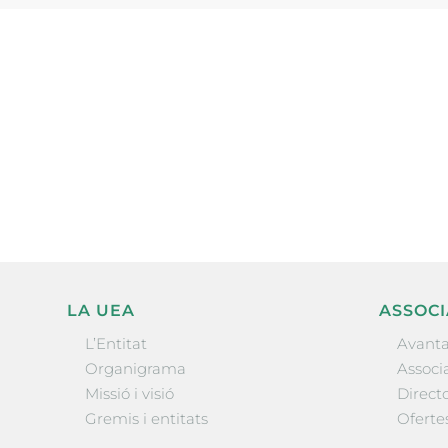
Subscriu-te a la UEA Magazi
electrònica periòdica amb i
l’actualitat empresarial de 
LA UEA
ASSOCI
L’Entitat
Avanta
Organigrama
Associa
Missió i visió
Directo
Gremis i entitats
Oferte