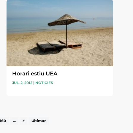
Horari estiu UEA
JUL. 2, 2012
|
NOTÍCIES
360
...
>
Última>