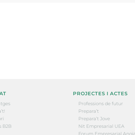
ne, publicació
nformació sobre
la comarca.
He llegit 
AT
PROJECTES I ACTES
tges
Professions de futur
’t!
Prepara’t
ri
Prepara’t Jove
s B2B
Nit Empresarial UEA
Forum Empresarial Anoi