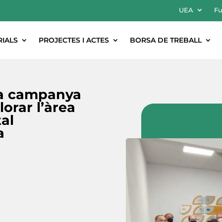
UEA
Fu
RIALS
PROJECTES I ACTES
BORSA DE TREBALL
 la campanya
orar l’àrea
al
a