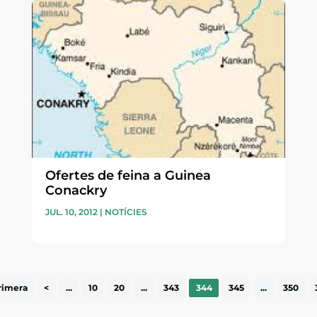
Ofertes de feina a Guinea
Conackry
JUL. 10, 2012
|
NOTÍCIES
rimera
<
...
10
20
...
343
344
345
...
350