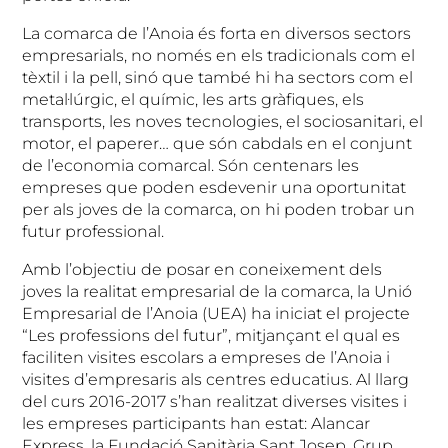
La comarca de l’Anoia és forta en diversos sectors
empresarials, no només en els tradicionals com el
tèxtil i la pell, sinó que també hi ha sectors com el
metal·lúrgic, el químic, les arts gràfiques, els
transports, les noves tecnologies, el sociosanitari, el
motor, el paperer… que són cabdals en el conjunt
de l’economia comarcal. Són centenars les
empreses que poden esdevenir una oportunitat
per als joves de la comarca, on hi poden trobar un
futur professional.
Amb l’objectiu de posar en coneixement dels
joves la realitat empresarial de la comarca, la Unió
Empresarial de l’Anoia (UEA) ha iniciat el projecte
“Les professions del futur”, mitjançant el qual es
faciliten visites escolars a empreses de l’Anoia i
visites d’empresaris als centres educatius. Al llarg
del curs 2016-2017 s’han realitzat diverses visites i
les empreses participants han estat: Alancar
Express, la Fundació Sanitària Sant Josep, Grup