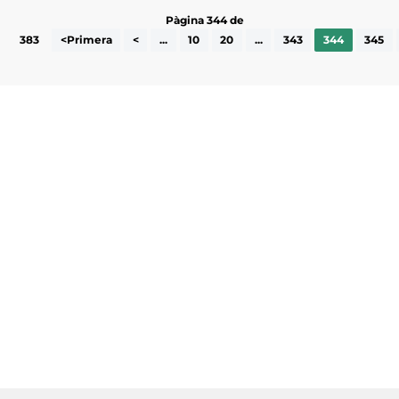
Pàgina 344 de
383
<Primera
<
...
10
20
...
343
344
345
Subscriu-te a la UEA Magazine, publicació
electrònica periòdica amb informació sobre
l’actualitat empresarial de la comarca.
He llegit i accepto la poítica de privacitat
ENVIAR