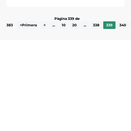
Pàgina 339 de
383
<Primera
<
...
10
20
...
338
339
340
Subscriu-te a la UEA Magazine, publicació
electrònica periòdica amb informació sobre
l’actualitat empresarial de la comarca.
He llegit i accepto la poítica de privacitat
ENVIAR