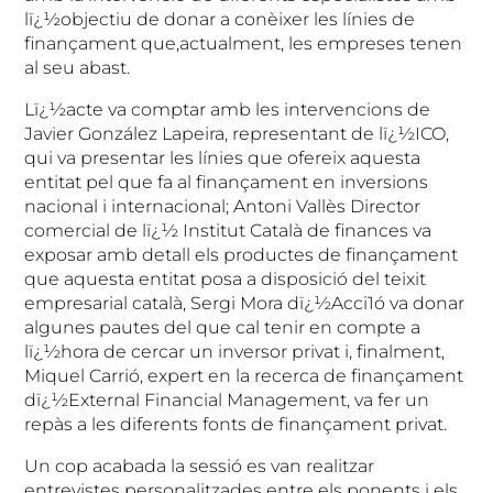
lï¿½objectiu de donar a conèixer les línies de
finançament que,actualment, les empreses tenen
al seu abast.
Lï¿½acte va comptar amb les intervencions de
Javier González Lapeira, representant de lï¿½ICO,
qui va presentar les línies que ofereix aquesta
entitat pel que fa al finançament en inversions
nacional i internacional; Antoni Vallès Director
comercial de lï¿½ Institut Català de finances va
exposar amb detall els productes de finançament
que aquesta entitat posa a disposició del teixit
empresarial català,
Sergi Mora dï¿½Acci1ó va donar
algunes pautes del que cal tenir en compte a
lï¿½hora de cercar un inversor privat i, finalment,
Miquel Carrió, expert en la recerca de finançament
dï¿½External Financial Management, va fer un
repàs a les diferents fonts de finançament privat.
Un cop acabada la sessió es van realitzar
entrevistes personalitzades entre els ponents i els