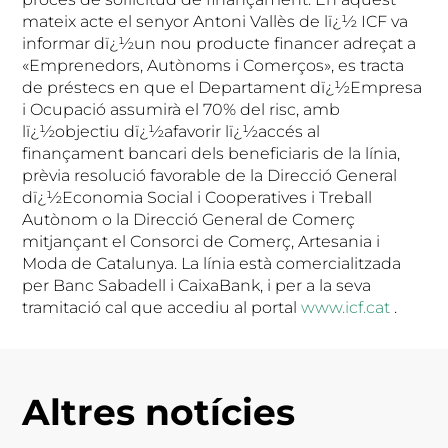
mateix acte el senyor Antoni Vallès de lï¿½ ICF va
informar dï¿½un nou producte financer adreçat a
«Emprenedors, Autònoms i Comerços», es tracta
de préstecs en que el Departament dï¿½Empresa
i Ocupació assumirà el 70% del risc, amb
lï¿½objectiu dï¿½afavorir lï¿½accés al
finançament bancari dels beneficiaris de la línia,
prèvia resolució favorable de la Direcció General
dï¿½Economia Social i Cooperatives i Treball
Autònom o la Direcció General de Comerç
mitjançant el Consorci de Comerç, Artesania i
Moda de Catalunya. La línia està comercialitzada
per Banc Sabadell i CaixaBank, i per a la seva
tramitació cal que accediu al portal
www.icf.cat
.
Altres notícies