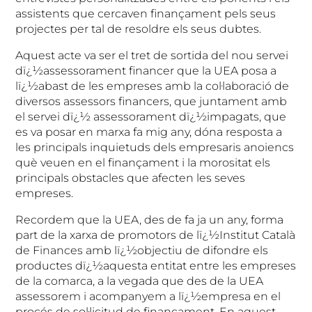
assistents que cercaven finançament pels seus
projectes per tal de resoldre els seus dubtes.
Aquest acte va ser el tret de sortida del nou servei
dï¿½assessorament financer que la UEA posa a
lï¿½abast de les empreses amb la col·laboració de
diversos assessors financers, que juntament amb
el servei dï¿½ assessorament dï¿½impagats, que
es va posar en marxa fa mig any, dóna resposta a
les principals inquietuds dels empresaris anoiencs
què veuen en el finançament i la morositat els
principals obstacles que afecten les seves
empreses.
Recordem que la UEA, des de fa ja un any, forma
part de la xarxa de promotors de lï¿½Institut Català
de Finances amb lï¿½objectiu de difondre els
productes dï¿½aquesta entitat entre les empreses
de la comarca, a la vegada que des de la UEA
assessorem i acompanyem a lï¿½empresa en el
procés de sol·licitud de finançament. En aquest