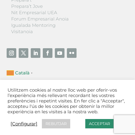
Prepara’t Jove
Nit Empresarial UEA
Forum Empresarial Anoia
Igualada Mentoring
Visitanoia
Català
▼
Unió Empresarial de l’Anoia (UEA)
Utilitzem cookies al nostre lloc web per oferir-vos
Ctra. de Manresa, 131, 08700 – Igualada
(Barcelona)
l’experiència més rellevant recordant les vostres
Tel 93 805 22 92
preferències i repetint visites. En fer clic a "Acceptar",
accepteu l'ús de les cookies per obtenir la millor
experiència en les visites a la nostra web.
Contactar
·
Avís legal
·
Política de privacitat
·
Política
de cookies
[Configurar]
[Configurar]
REBUTJAR
ACCEPTAR
Fet a Igualada per Aladetres