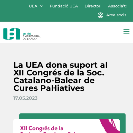
UEA
Fundació UEA
Directori
Associa’t!
Àrea socis
La UEA dona suport al
XII Congrés de la Soc.
Catalano-Balear de
Cures Pal·liatives
17.05.2023