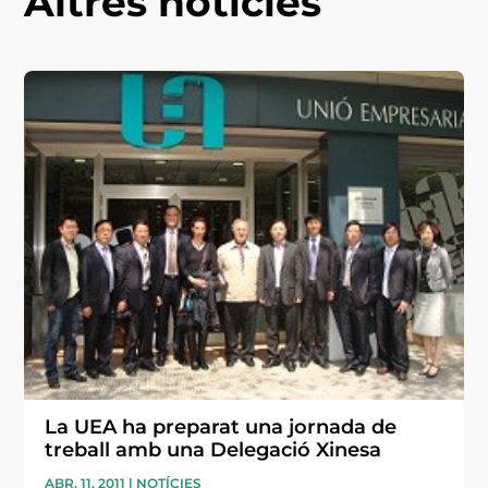
Altres notícies
La UEA ha preparat una jornada de
treball amb una Delegació Xinesa
ABR. 11, 2011
|
NOTÍCIES