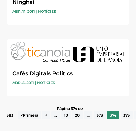
Ninghai
ABR. 11, 2011
|
NOTÍCIES
Cafès Digitals Polítics
ABR. 5, 2011
|
NOTÍCIES
Pàgina 374 de
383
<Primera
<
...
10
20
...
373
374
375