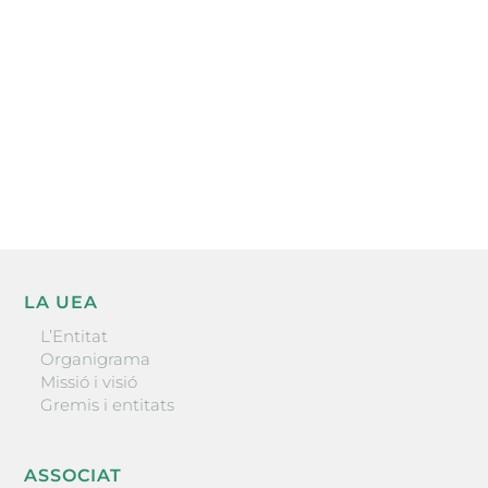
He llegit i accepto la poítica de privacitat
ENVIAR
LA UEA
L’Entitat
Organigrama
Missió i visió
Gremis i entitats
ASSOCIAT