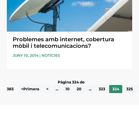
Problemes amb internet, cobertura
mòbil i telecomunicacions?
JUNY 10, 2014
|
NOTÍCIES
Pàgina 324 de
383
<Primera
<
...
10
20
...
323
324
325
Subscriu-te a la UEA Magazine, publicació
electrònica periòdica amb informació sobre
l’actualitat empresarial de la comarca.