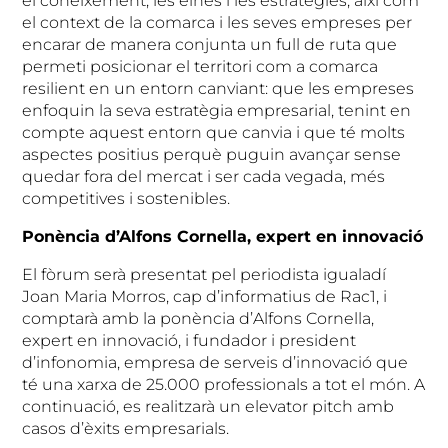
el coneixement, les eines i les estratègies, així com
el context de la comarca i les seves empreses per
encarar de manera conjunta un full de ruta que
permeti posicionar el territori com a comarca
resilient en un entorn canviant: que les empreses
enfoquin la seva estratègia empresarial, tenint en
compte aquest entorn que canvia i que té molts
aspectes positius perquè puguin avançar sense
quedar fora del mercat i ser cada vegada, més
competitives i sostenibles.
Ponència d’Alfons Cornella, expert en innovació
El fòrum serà presentat pel periodista igualadí
Joan Maria Morros, cap d’informatius de Rac1, i
comptarà amb la ponència d’Alfons Cornella,
expert en innovació, i fundador i president
d’infonomia, empresa de serveis d’innovació que
té una xarxa de 25.000 professionals a tot el món. A
continuació, es realitzarà un elevator pitch amb
casos d’èxits empresarials.