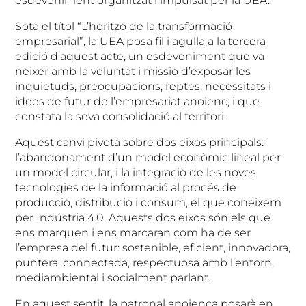
esdeveniment organitzat i impulsat per la UEA.
Sota el títol “L’horitzó de la transformació
empresarial”, la UEA posa fil i agulla a la tercera
edició d’aquest acte, un esdeveniment que va
néixer amb la voluntat i missió d’exposar les
inquietuds, preocupacions, reptes, necessitats i
idees de futur de l’empresariat anoienc; i que
constata la seva consolidació al territori.
Aquest canvi pivota sobre dos eixos principals:
l’abandonament d’un model econòmic lineal per
un model circular, i la integració de les noves
tecnologies de la informació al procés de
producció, distribució i consum, el que coneixem
per Indústria 4.0. Aquests dos eixos són els que
ens marquen i ens marcaran com ha de ser
l’empresa del futur: sostenible, eficient, innovadora,
puntera, connectada, respectuosa amb l’entorn,
mediambiental i socialment parlant.
En aquest sentit, la patronal anoienca posarà en