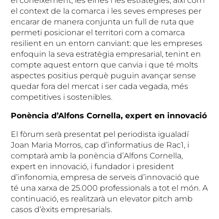
el coneixement, les eines i les estratègies, així com
el context de la comarca i les seves empreses per
encarar de manera conjunta un full de ruta que
permeti posicionar el territori com a comarca
resilient en un entorn canviant: que les empreses
enfoquin la seva estratègia empresarial, tenint en
compte aquest entorn que canvia i que té molts
aspectes positius perquè puguin avançar sense
quedar fora del mercat i ser cada vegada, més
competitives i sostenibles.
Ponència d’Alfons Cornella, expert en innovació
El fòrum serà presentat pel periodista igualadí
Joan Maria Morros, cap d’informatius de Rac1, i
comptarà amb la ponència d’Alfons Cornella,
expert en innovació, i fundador i president
d’infonomia, empresa de serveis d’innovació que
té una xarxa de 25.000 professionals a tot el món. A
continuació, es realitzarà un elevator pitch amb
casos d’èxits empresarials.