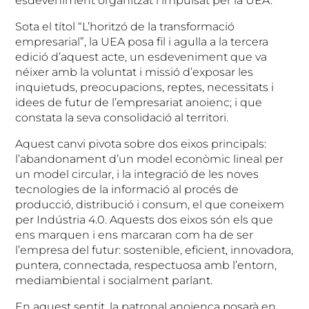
esdeveniment organitzat i impulsat per la UEA.
Sota el títol “L’horitzó de la transformació
empresarial”, la UEA posa fil i agulla a la tercera
edició d’aquest acte, un esdeveniment que va
néixer amb la voluntat i missió d’exposar les
inquietuds, preocupacions, reptes, necessitats i
idees de futur de l’empresariat anoienc; i que
constata la seva consolidació al territori.
Aquest canvi pivota sobre dos eixos principals:
l’abandonament d’un model econòmic lineal per
un model circular, i la integració de les noves
tecnologies de la informació al procés de
producció, distribució i consum, el que coneixem
per Indústria 4.0. Aquests dos eixos són els que
ens marquen i ens marcaran com ha de ser
l’empresa del futur: sostenible, eficient, innovadora,
puntera, connectada, respectuosa amb l’entorn,
mediambiental i socialment parlant.
En aquest sentit, la patronal anoienca posarà en