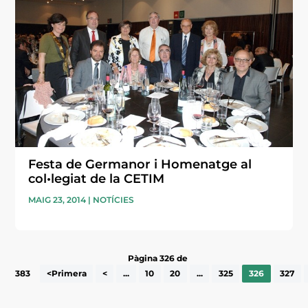
Festa de Germanor i Homenatge al
col•legiat de la CETIM
MAIG 23, 2014
|
NOTÍCIES
Pàgina 326 de
383
<Primera
<
...
10
20
...
325
326
327