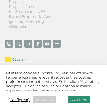
Prepara’t
Prepara’t Jove
Nit Empresarial UEA
Forum Empresarial Anoia
Igualada Mentoring
Visitanoia
Català
▼
Unió Empresarial de l’Anoia (UEA)
Utilitzem cookies al nostre lloc web per oferir-vos
Ctra. de Manresa, 131, 08700 – Igualada
(Barcelona)
l’experiència més rellevant recordant les vostres
Tel 93 805 22 92
preferències i repetint visites. En fer clic a "Acceptar",
accepteu l'ús de les cookies per obtenir la millor
experiència en les visites a la nostra web.
Contactar
·
Avís legal
·
Política de privacitat
·
Política
de cookies
[Configurar]
[Configurar]
REBUTJAR
ACCEPTAR
Fet a Igualada per Aladetres