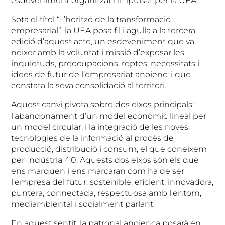
esdeveniment organitzat i impulsat per la UEA.
Sota el títol “L’horitzó de la transformació
empresarial”, la UEA posa fil i agulla a la tercera
edició d’aquest acte, un esdeveniment que va
néixer amb la voluntat i missió d’exposar les
inquietuds, preocupacions, reptes, necessitats i
idees de futur de l’empresariat anoienc; i que
constata la seva consolidació al territori.
Aquest canvi pivota sobre dos eixos principals:
l’abandonament d’un model econòmic lineal per
un model circular, i la integració de les noves
tecnologies de la informació al procés de
producció, distribució i consum, el que coneixem
per Indústria 4.0. Aquests dos eixos són els que
ens marquen i ens marcaran com ha de ser
l’empresa del futur: sostenible, eficient, innovadora,
puntera, connectada, respectuosa amb l’entorn,
mediambiental i socialment parlant.
En aquest sentit, la patronal anoienca posarà en