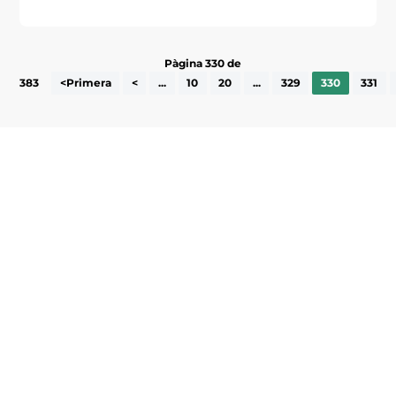
Pàgina 330 de
383
<Primera
<
...
10
20
...
329
330
331
Subscriu-te a la UEA Magazine, publicació
electrònica periòdica amb informació sobre
l’actualitat empresarial de la comarca.
He llegit i accepto la poítica de privacitat
ENVIAR