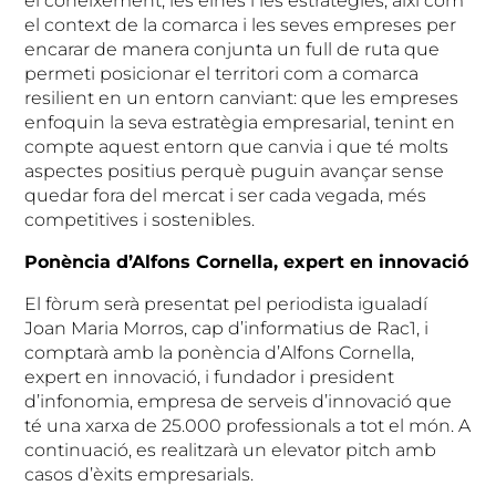
el coneixement, les eines i les estratègies, així com
el context de la comarca i les seves empreses per
encarar de manera conjunta un full de ruta que
permeti posicionar el territori com a comarca
resilient en un entorn canviant: que les empreses
enfoquin la seva estratègia empresarial, tenint en
compte aquest entorn que canvia i que té molts
aspectes positius perquè puguin avançar sense
quedar fora del mercat i ser cada vegada, més
competitives i sostenibles.
Ponència d’Alfons Cornella, expert en innovació
El fòrum serà presentat pel periodista igualadí
Joan Maria Morros, cap d’informatius de Rac1, i
comptarà amb la ponència d’Alfons Cornella,
expert en innovació, i fundador i president
d’infonomia, empresa de serveis d’innovació que
té una xarxa de 25.000 professionals a tot el món. A
continuació, es realitzarà un elevator pitch amb
casos d’èxits empresarials.