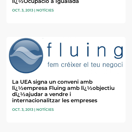
lï¿½Ocupació a Igualada
OCT. 3, 2013
|
NOTÍCIES
La UEA signa un conveni amb
lï¿½empresa Fluing amb lï¿½objectiu
dï¿½ajudar a vendre i
internacionalitzar les empreses
OCT. 3, 2013
|
NOTÍCIES