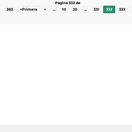
Pàgina 332 de
383
<Primera
<
...
10
20
...
331
332
333
Subscriu-te a la UEA Magazine, publicació
electrònica periòdica amb informació sobre
l’actualitat empresarial de la comarca.
He llegit i accepto la poítica de privacitat
ENVIAR