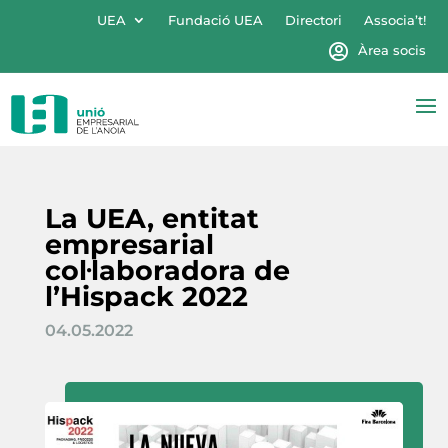
UEA
Fundació UEA
Directori
Associa’t!
Àrea socis
La UEA, entitat
empresarial
col·laboradora de
l’Hispack 2022
04.05.2022