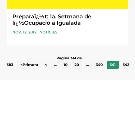
Preparaï¿½t: 1a. Setmana de
lï¿½Ocupació a Igualada
NOV. 12, 2012
|
NOTÍCIES
Pàgina 341 de
383
<Primera
<
...
10
20
...
340
341
342
Subscriu-te a la UEA Magazine, publicació
electrònica periòdica amb informació sobre
l’actualitat empresarial de la comarca.