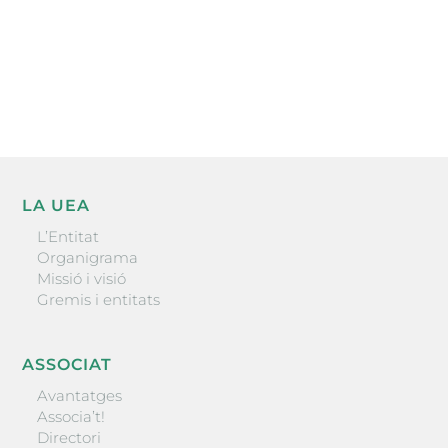
He llegit i accepto la poítica de privacitat
ENVIAR
LA UEA
L’Entitat
Organigrama
Missió i visió
Gremis i entitats
ASSOCIAT
Avantatges
Associa’t!
Directori