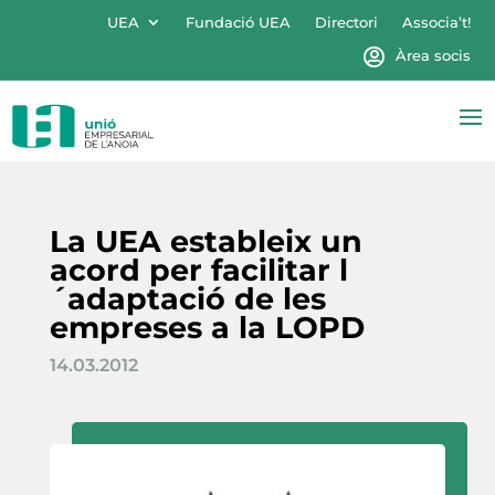
UEA
Fundació UEA
Directori
Associa’t!
Àrea socis
La UEA estableix un
acord per facilitar l
´adaptació de les
empreses a la LOPD
14.03.2012