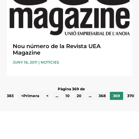
Nou número de la Revista UEA
Magazine
JUNY 16, 2011
|
NOTÍCIES
Pàgina 369 de
383
<Primera
<
...
10
20
...
368
369
370
Subscriu-te a la UEA Magazine, publicació