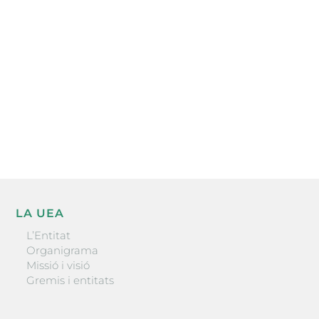
electrònica periòdica amb informació sobre
l’actualitat empresarial de la comarca.
He llegit i accepto la poítica de privacitat
ENVIAR
LA UEA
L’Entitat
Organigrama
Missió i visió
Gremis i entitats