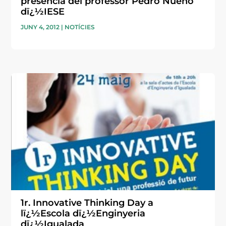
presència del professor Pedro Nueno
dï¿½IESE
JUNY 4, 2012
|
NOTÍCIES
1r. Innovative Thinking Day a
lï¿½Escola dï¿½Enginyeria
dï¿½Igualada