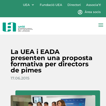
UEA
Fundació UEA
Directori
Associa’t!
Àrea socis
La UEA i EADA
presenten una proposta
formativa per directors
de pimes
17.06.2015