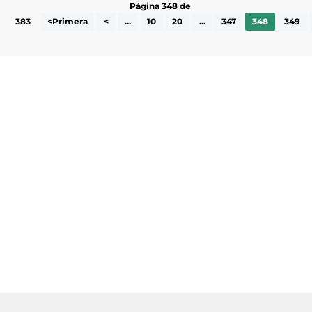
Pàgina 348 de
383
<Primera
<
...
10
20
...
347
348
349
Subscriu-te a la UEA Magazine, publicació
electrònica periòdica amb informació sobre
l’actualitat empresarial de la comarca.
He llegit i accepto la poítica de privacitat
ENVIAR