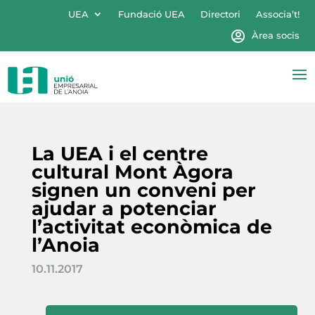
UEA
Fundació UEA
Directori
Associa’t!
Àrea socis
La UEA i el centre
cultural Mont Àgora
signen un conveni per
ajudar a potenciar
l’activitat econòmica de
l’Anoia
10.11.2017