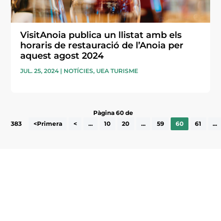
VisitAnoia publica un llistat amb els
horaris de restauració de l’Anoia per
aquest agost 2024
JUL. 25, 2024
|
NOTÍCIES
,
UEA TURISME
Pàgina 60 de
383
<Primera
<
...
10
20
...
59
60
61
...
Subscriu-te a la UEA Magazine, publicació
electrònica periòdica amb informació sobre
l’actualitat empresarial de la comarca.