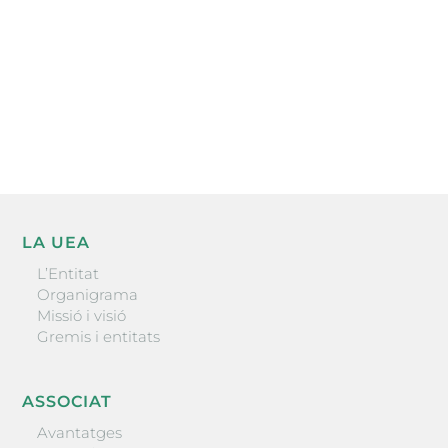
He llegit i accepto la poítica de privacitat
ENVIAR
LA UEA
L’Entitat
Organigrama
Missió i visió
Gremis i entitats
ASSOCIAT
Avantatges