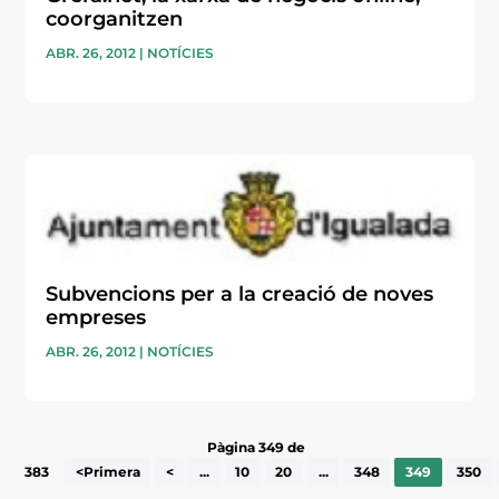
coorganitzen
ABR. 26, 2012
|
NOTÍCIES
Subvencions per a la creació de noves
empreses
ABR. 26, 2012
|
NOTÍCIES
Pàgina 349 de
383
<Primera
<
...
10
20
...
348
349
350