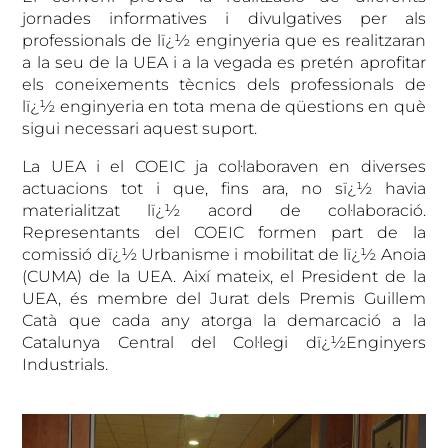
jornades informatives i divulgatives per als
professionals de lï¿½ enginyeria que es realitzaran
a la seu de la UEA i a la vegada es pretén aprofitar
els coneixements tècnics dels professionals de
lï¿½ enginyeria en tota mena de qüestions en què
sigui necessari aquest suport.
La UEA i el COEIC ja col·laboraven en diverses
actuacions tot i que, fins ara, no sï¿½ havia
materialitzat lï¿½ acord de col·laboració.
Representants del COEIC formen part de la
comissió dï¿½ Urbanisme i mobilitat de lï¿½ Anoia
(CUMA) de la UEA. Així mateix, el President de la
UEA, és membre del Jurat dels Premis Guillem
Catà que c
ada any atorga la demarcació a la
Catalunya Central del Col·legi dï¿½Enginyers
Industrials.