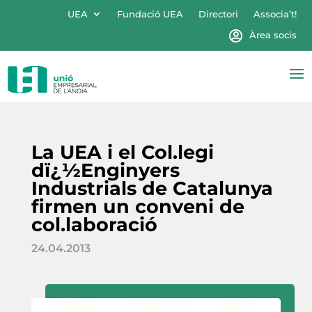
UEA
Fundació UEA
Directori
Associa’t!
Àrea socis
La UEA i el Col.legi
dï¿½Enginyers
Industrials de Catalunya
firmen un conveni de
col.laboració
24.04.2013