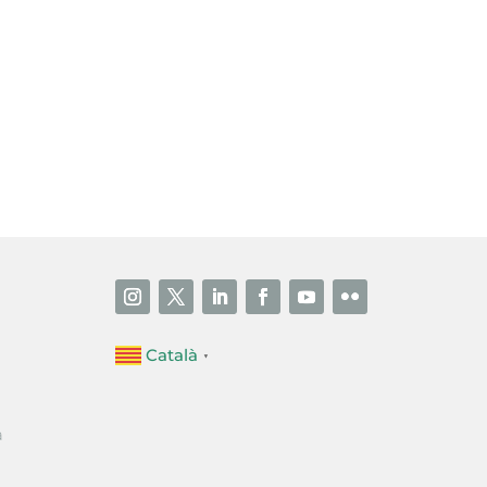
i accepto la poítica de privacitat
ENVIAR
Català
▼
a