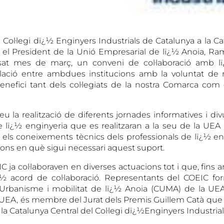
 Col·legi dï¿½ Enginyers Industrials de Catalunya a la Ca
 el President de la Unió Empresarial de lï¿½ Anoia, Ra
ssat mes de març, un conveni de col·laboració amb l
lació
entre ambdues institucions amb la voluntat de re
nefici tant dels col·legiats de la nostra Comarca com 
u la realització de diferents jornades informatives i div
e lï¿½ enginyeria que es realitzaran a la seu de la UEA 
r els coneixements tècnics dels professionals de lï¿½ en
ns en què sigui necessari aquest suport.
C ja col·laboraven en diverses actuacions tot i que, fins a
ï¿½ acord de col·laboració. Representants del COEIC f
Urbanisme i mobilitat de lï¿½ Anoia (CUMA) de la UEA. 
 UEA, és membre del Jurat dels Premis Guillem Catà que
la Catalunya Central del Col·legi dï¿½Enginyers Industrial