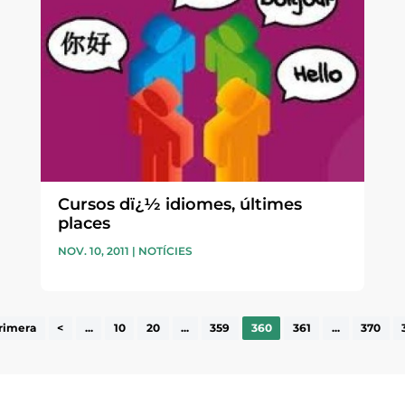
Cursos dï¿½ idiomes, últimes
places
NOV. 10, 2011
|
NOTÍCIES
rimera
<
...
10
20
...
359
360
361
...
370