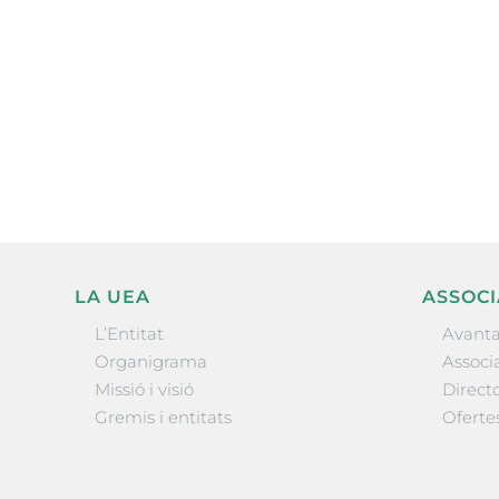
Subscriu-te a la UEA Magazi
electrònica periòdica amb i
l’actualitat empresarial de 
LA UEA
ASSOCI
L’Entitat
Avanta
Organigrama
Associa
Missió i visió
Directo
Gremis i entitats
Oferte