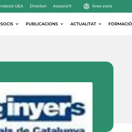
ndació UEA
Directori
Associa’t!
Àrea socis
SOCIS
PUBLICACIONS
ACTUALITAT
FORMACIÓ