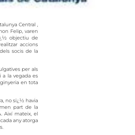
talunya Central ,
mon Felip, varen
ï¿½ objectiu de
alitzar accions
dels socis de la
ulgatives per als
i a la vegada es
ginyeria en tota
ra, no sï¿½ havia
ormen part de la
Així mateix, el
 c
ada any atorga
s.