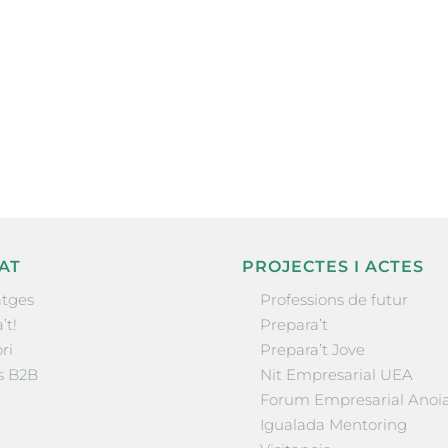
ne, publicació
nformació sobre
la comarca.
He llegit 
AT
PROJECTES I ACTES
tges
Professions de futur
’t!
Prepara’t
ri
Prepara’t Jove
s B2B
Nit Empresarial UEA
Forum Empresarial Anoi
Igualada Mentoring