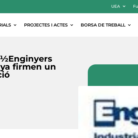
UEA
Fu
RIALS
PROJECTES I ACTES
BORSA DE TREBALL
ï¿½Enginyers
nya firmen un
ció