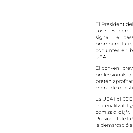
El President del
Josep Alabern i
signar , el pa
promoure la re
conjuntes en be
UEA.
El conveni preve
professionals d
pretén aprofita
mena de qüestio
La UEA i el COEI
materialitzat l
comissió dï¿½ 
President de la
la demarcació a 