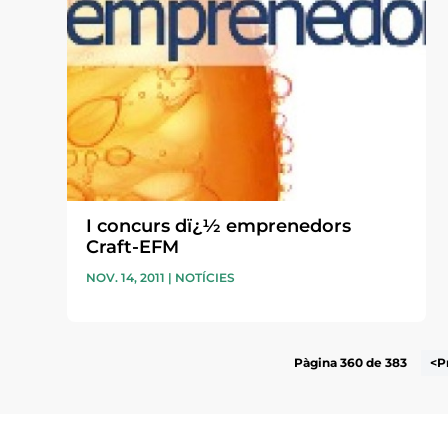
I concurs dï¿½ emprenedors
Craft-EFM
NOV. 14, 2011
|
NOTÍCIES
Pàgina 360 de 383
<P