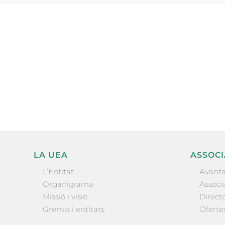
Subscriu-te a la UEA Magazi
electrònica periòdica amb i
l’actualitat empresarial de 
LA UEA
ASSOCI
L’Entitat
Avanta
Organigrama
Associa
Missió i visió
Directo
Gremis i entitats
Oferte