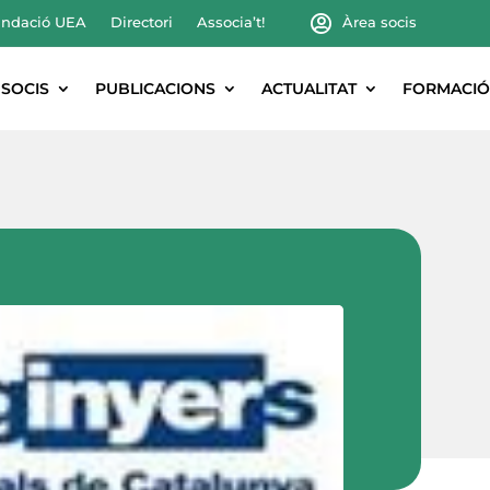
ndació UEA
Directori
Associa’t!
Àrea socis
SOCIS
PUBLICACIONS
ACTUALITAT
FORMACIÓ