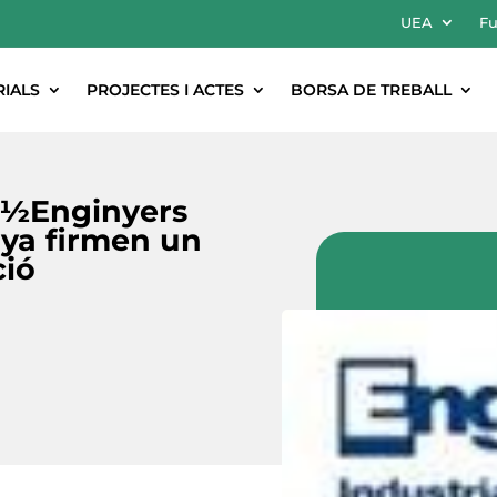
UEA
Fu
RIALS
PROJECTES I ACTES
BORSA DE TREBALL
ï¿½Enginyers
nya firmen un
ció