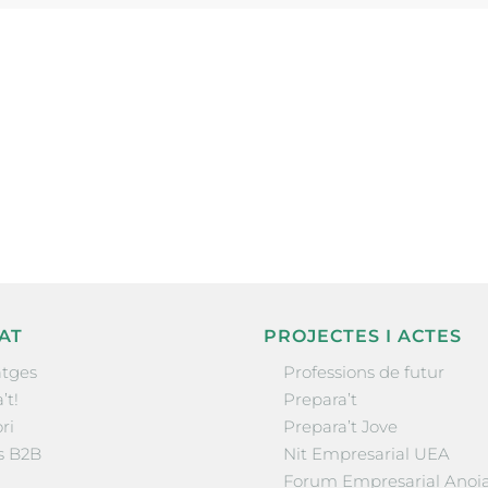
ne, publicació
nformació sobre
la comarca.
He llegit 
AT
PROJECTES I ACTES
tges
Professions de futur
’t!
Prepara’t
ri
Prepara’t Jove
s B2B
Nit Empresarial UEA
Forum Empresarial Anoi