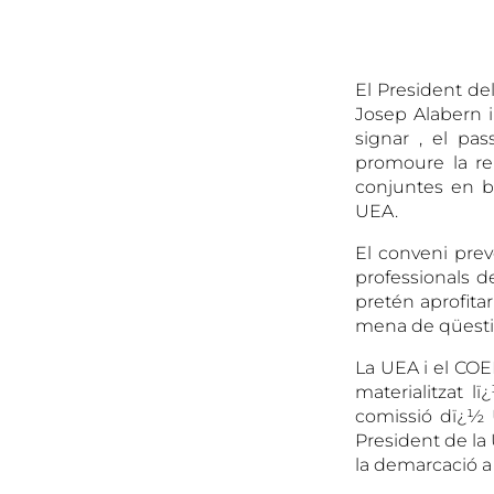
El President del
Josep Alabern i
signar , el pa
promoure la re
conjuntes en be
UEA.
El conveni preve
professionals d
pretén aprofita
mena de qüestio
La UEA i el COEI
materialitzat l
comissió dï¿½ 
President de la
la demarcació a 