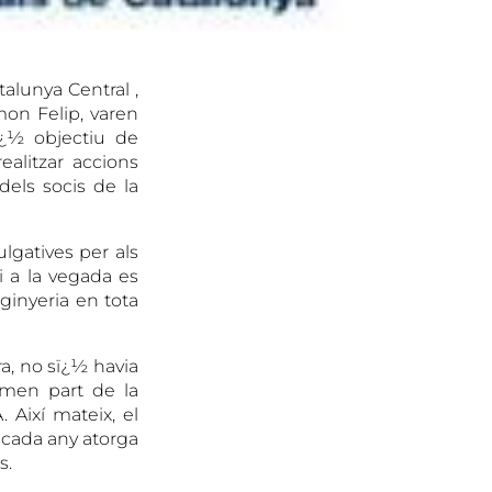
talunya Central ,
mon Felip, varen
ï¿½ objectiu de
alitzar accions
dels socis de la
ulgatives per als
i a la vegada es
ginyeria en tota
ra, no sï¿½ havia
ormen part de la
Així mateix, el
 c
ada any atorga
s.