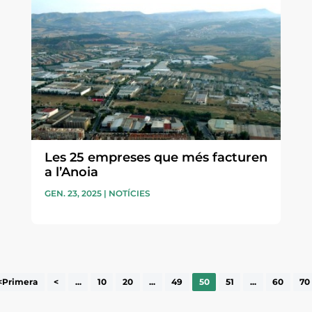
Les 25 empreses que més facturen
a l’Anoia
GEN. 23, 2025
|
NOTÍCIES
<Primera
<
...
10
20
...
49
50
51
...
60
70