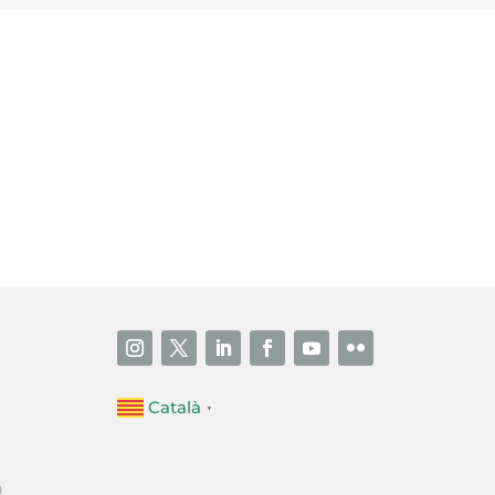
i accepto la poítica de privacitat
ENVIAR
Català
▼
a