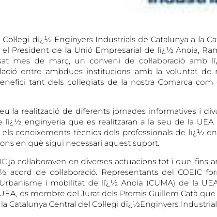
 Col·legi dï¿½ Enginyers Industrials de Catalunya a la Ca
 el President de la Unió Empresarial de lï¿½ Anoia, Ra
ssat mes de març, un conveni de col·laboració amb l
lació
entre ambdues institucions amb la voluntat de re
nefici tant dels col·legiats de la nostra Comarca com 
u la realització de diferents jornades informatives i div
e lï¿½ enginyeria que es realitzaran a la seu de la UEA 
r els coneixements tècnics dels professionals de lï¿½ en
ns en què sigui necessari aquest suport.
C ja col·laboraven en diverses actuacions tot i que, fins a
ï¿½ acord de col·laboració. Representants del COEIC f
Urbanisme i mobilitat de lï¿½ Anoia (CUMA) de la UEA. 
 UEA, és membre del Jurat dels Premis Guillem Catà que
la Catalunya Central del Col·legi dï¿½Enginyers Industrial