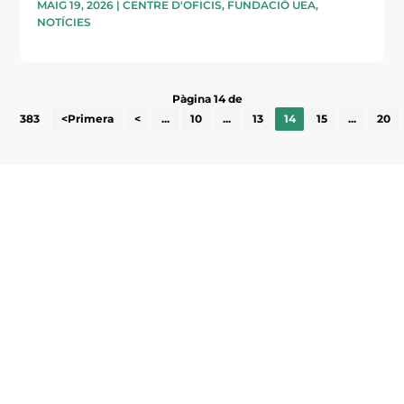
MAIG 19, 2026
|
CENTRE D'OFICIS
,
FUNDACIÓ UEA
,
NOTÍCIES
Pàgina 14 de
383
<Primera
<
...
10
...
13
14
15
...
20
Subscriu-te a la UEA Magazine, publicació
electrònica periòdica amb informació sobre
l’actualitat empresarial de la comarca.
He llegit i accepto la poítica de privacitat
ENVIAR