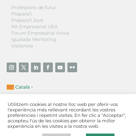
Professions de futur
Prepara’t
Prepara’t Jove
Nit Empresarial UEA
Forum Empresarial Anoia
Igualada Mentoring
Visitanoia
Català
▼
Unió Empresarial de l’Anoia (UEA)
Utilitzem cookies al nostre lloc web per oferir-vos
Ctra. de Manresa, 131, 08700 – Igualada
(Barcelona)
l’experiència més rellevant recordant les vostres
Tel 93 805 22 92
preferències i repetint visites. En fer clic a "Acceptar",
accepteu l'ús de les cookies per obtenir la millor
experiència en les visites a la nostra web.
Contactar
·
Avís legal
·
Política de privacitat
·
Política
de cookies
[Configurar]