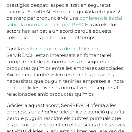
prestigiós despatx especialitzat en seguretat
química. ServiREACH va ser a Igualada el dijous 2
de març per pronunciar-hi una
conferència inicial
sobre la normativa europea REACH
, i ara els dos
actors han arribat a un acord perquè aquesta
col·laboració es perllongui en el temps.
Tant la
sectorial química de la UEA
com
ServiREACH estan interessats en fomentar el
compliment de les normatives de seguretat en
productes químics entre les empreses associades.
Així mateix, també volen resoldre les possibles
necessitats que puguin tenir les empreses a l’hora
de complir les diverses normatives de seguretat
relacionades amb productes químics.
Gràcies a aquest acord, ServiREACH oferirà a les
empreses una
hotline
telefònica d’atenció gratuïta
perquè puguin resoldre els dubtes puntuals que
els puguin anar sorgint en el transcurs de les seves
activitats diàries. Si aquests dubtes requereixen de