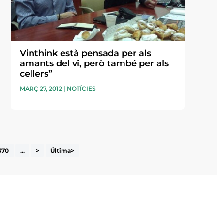
Vinthink està pensada per als
amants del vi, però també per als
cellers”
MARÇ 27, 2012
|
NOTÍCIES
370
...
>
Última>