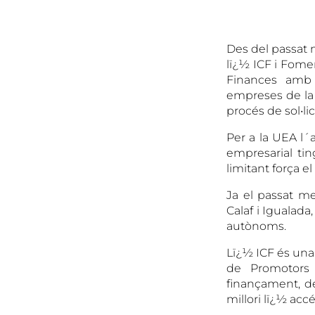
Des del passat m
lï¿½ ICF i Fomen
Finances amb 
empreses de la 
procés de sol•l
Per a la UEA l´
empresarial ti
limitant força el 
Ja el passat me
Calaf i Igualada
autònoms.
Lï¿½ ICF és una 
de Promotors 
finançament, de
millori lï¿½ acc