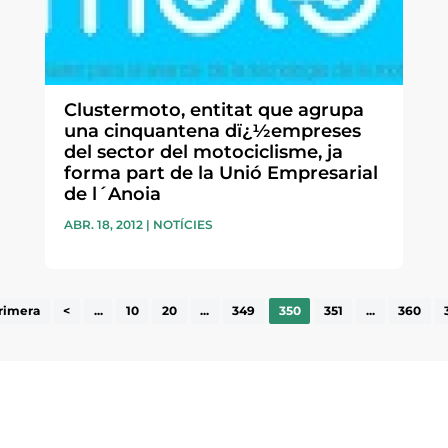
Clustermoto, entitat que agrupa
una cinquantena dï¿½empreses
del sector del motociclisme, ja
forma part de la Unió Empresarial
de l´Anoia
ABR. 18, 2012
|
NOTÍCIES
rimera
<
...
10
20
...
349
350
351
...
360
ne, publicació