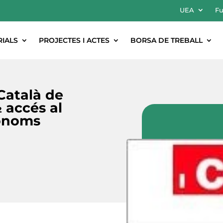
UEA
Fu
RIALS
PROJECTES I ACTES
BORSA DE TREBALL
 Català de
½ accés al
tònoms