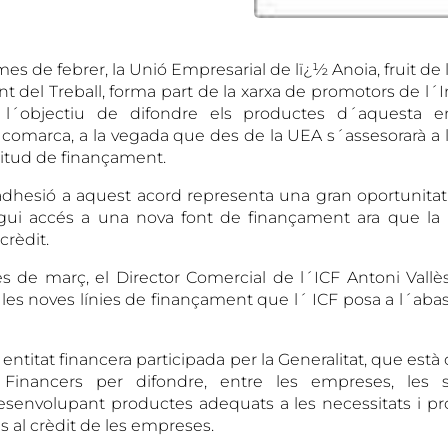
es de febrer, la Unió Empresarial de lï¿½ Anoia, fruit de
t del Treball, forma part de la xarxa de promotors de l´I
l´objectiu de difondre els productes d´aquesta ent
comarca, a la vegada que des de la UEA s´assesorarà a
icitud de finançament.
adhesió a aquest acord representa una gran oportunitat 
ngui accés a una nova font de finançament ara que la
crèdit.
s de març, el Director Comercial de l´ICF Antoni Vallè
, les noves línies de finançament que l´ ICF posa a l´ab
entitat financera participada per la Generalitat, que està
Financers per difondre, entre les empreses, les s
senvolupant productes adequats a les necessitats i pr
és al crèdit de les empreses.