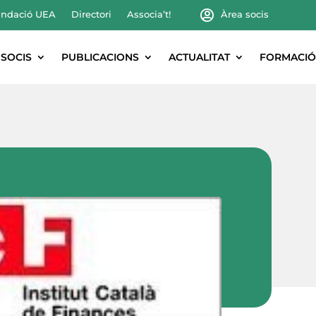
ndació UEA
Directori
Associa’t!
Àrea socis
SOCIS
PUBLICACIONS
ACTUALITAT
FORMACIÓ