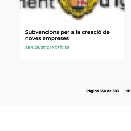
Subvencions per a la creació de
noves empreses
ABR. 26, 2012
|
NOTÍCIES
Pàgina 350 de 383
<P
Subscriu-te a la UEA Magazi