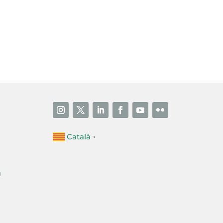
i accepto la poítica de privacitat
ENVIAR
Català
▼
a