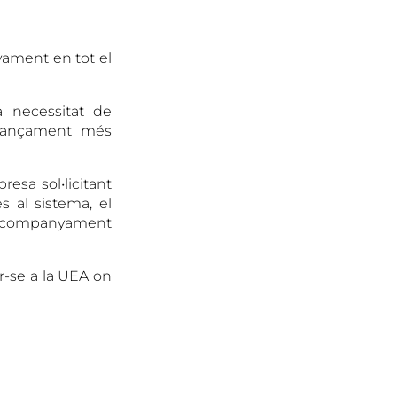
ament en tot el
a necessitat de
inançament més
resa sol•licitant
 al sistema, el
l´acompanyament
r-se a la UEA on