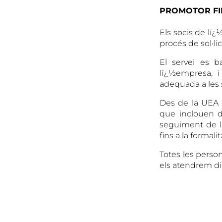
PROMOTOR FI
Els socis de l
procés de sol•li
El servei es b
lï¿½empresa, 
adequada a les 
Des de la UEA es
que inclouen d
seguiment de l
fins a la formali
Totes les perso
els atendrem d