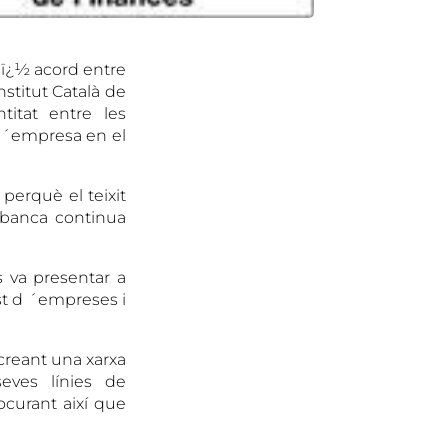
 lï¿½ acord entre
nstitut Català de
itat entre les
 l´empresa en el
perquè el teixit
 banca continua
s va presentar a
ast d ´empreses i
 creant una xarxa
eves línies de
ocurant així que