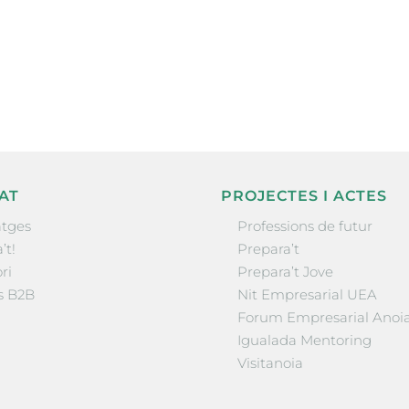
nformació sobre
la comarca.
He llegit 
AT
PROJECTES I ACTES
tges
Professions de futur
’t!
Prepara’t
ri
Prepara’t Jove
s B2B
Nit Empresarial UEA
Forum Empresarial Anoi
Igualada Mentoring
Visitanoia