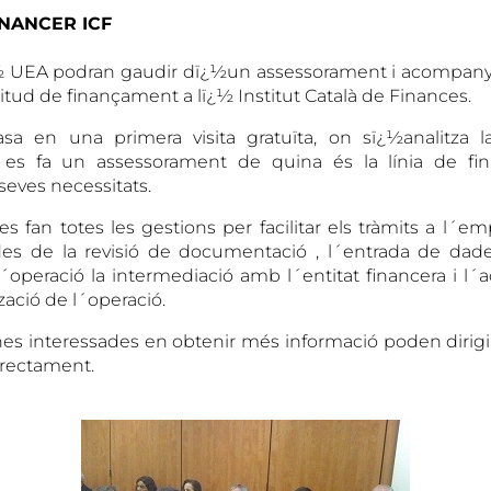
NANCER ICF
ï¿½ UEA podran gaudir dï¿½un assessorament i acompany
citud de finançament a lï¿½ Institut Català de Finances.
asa en una primera visita gratuïta, on sï¿½analitza l
i es fa un assessorament de quina és la línia de f
seves necessitats.
 fan totes les gestions per facilitar els tràmits a l´emp
es de la revisió de documentació , l´entrada de dades
´operació la intermediació amb l´entitat financera i 
tzació de l´operació.
nes interessades en obtenir més informació poden dirigi
irectament.