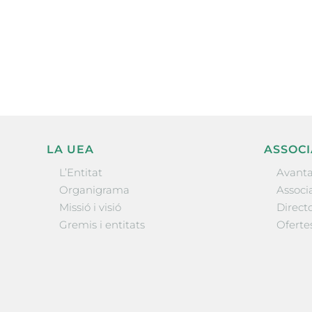
electrònica periòdica amb i
l’actualitat empresarial de 
LA UEA
ASSOCI
L’Entitat
Avanta
Organigrama
Associa
Missió i visió
Directo
Gremis i entitats
Oferte