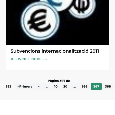
Subvencions internacionalització 2011
JUL. 15, 2011
|
NOTÍCIES
Pàgina 367 de
383
<Primera
<
...
10
20
...
366
367
368