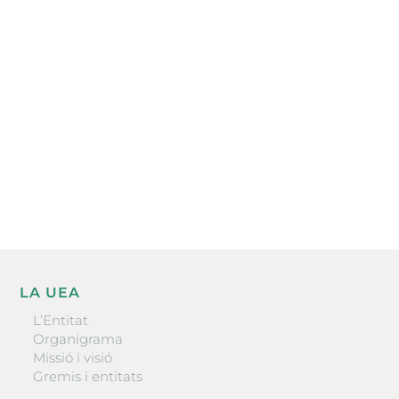
Subscriu-te a la UEA Magazine, publicació
electrònica periòdica amb informació sobre
l’actualitat empresarial de la comarca.
He llegit i accepto la poítica de privacitat
ENVIAR
LA UEA
L’Entitat
Organigrama
Missió i visió
Gremis i entitats