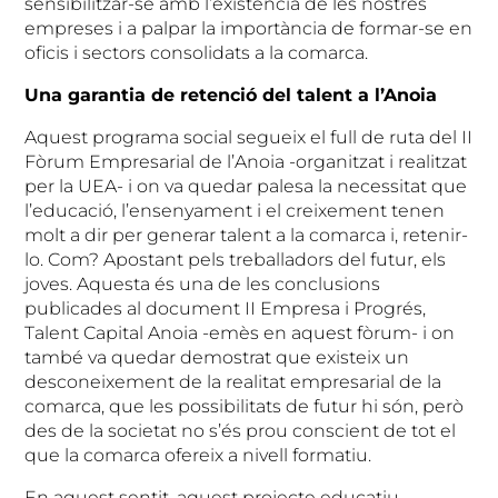
sensibilitzar-se amb l’existència de les nostres
empreses i a palpar la importància de formar-se en
oficis i sectors consolidats a la comarca.
Una garantia de retenció del talent a l’Anoia
Aquest programa social segueix el full de ruta del II
Fòrum Empresarial de l’Anoia -organitzat i realitzat
per la UEA- i on va quedar palesa la necessitat que
l’educació, l’ensenyament i el creixement tenen
molt a dir per generar talent a la comarca i, retenir-
lo. Com? Apostant pels treballadors del futur, els
joves. Aquesta és una de les conclusions
publicades al document II Empresa i Progrés,
Talent Capital Anoia -emès en aquest fòrum- i on
també va quedar demostrat que existeix un
desconeixement de la realitat empresarial de la
comarca, que les possibilitats de futur hi són, però
des de la societat no s’és prou conscient de tot el
que la comarca ofereix a nivell formatiu.
En aquest sentit, aquest projecte educatiu