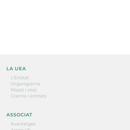
He llegit i accepto la poítica de privacitat
ENVIAR
LA UEA
L’Entitat
Organigrama
Missió i visió
Gremis i entitats
ASSOCIAT
Avantatges
Associa’t!