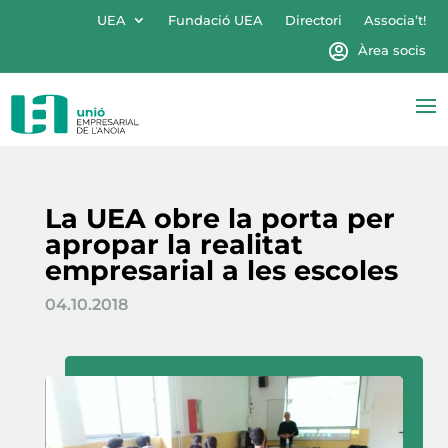
UEA
Fundació UEA
Directori
Associa’t!
Àrea socis
La UEA obre la porta per
apropar la realitat
empresarial a les escoles
04.10.2018