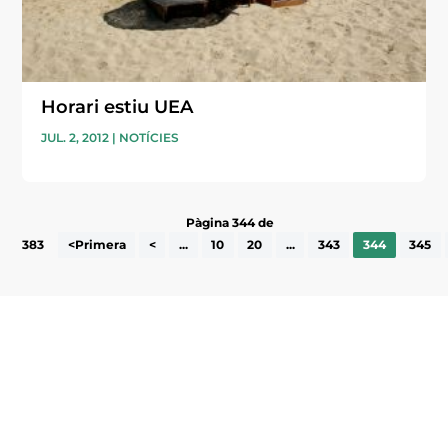
Horari estiu UEA
JUL. 2, 2012
|
NOTÍCIES
Pàgina 344 de
383
<Primera
<
...
10
20
...
343
344
345
Subscriu-te a la UEA Magazine, publicació
electrònica periòdica amb informació sobre
l’actualitat empresarial de la comarca.