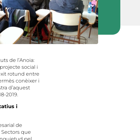
uts de l’Anoia:
projecte social i
èxit rotund entre
permès conèixer i
stra d’aquest
18-2019.
atius i
sarial de
… Sectors que
inquietud pel