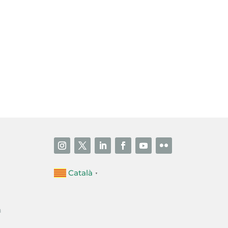
i accepto la poítica de privacitat
ENVIAR
Català
▼
a