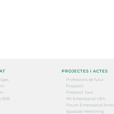
ne, publicació
nformació sobre
la comarca.
He llegit 
AT
PROJECTES I ACTES
tges
Professions de futur
’t!
Prepara’t
ri
Prepara’t Jove
s B2B
Nit Empresarial UEA
Forum Empresarial Anoi
Igualada Mentoring