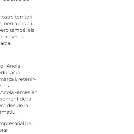
ostre territori
e ben a prop i
però també, els
mpreses i a
arca.
 l’Anoia -
’educació,
arca i, retenir-
 les
l Anoia -emès en
ixement de la
erò des de la
ormatiu.
empresarial per
orar