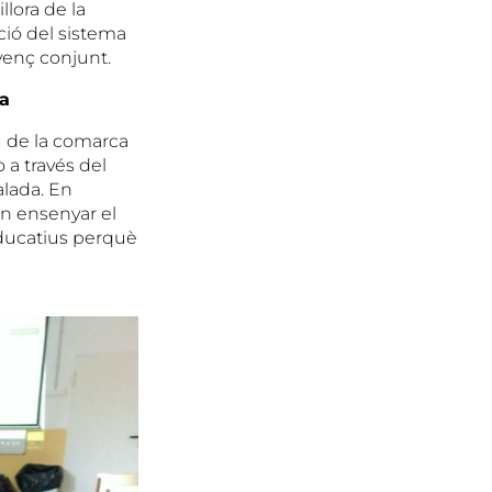
llora de la
ció del sistema
avenç conjunt.
ia
u de la comarca
 a través del
lada. En
n ensenyar el
 educatius perquè