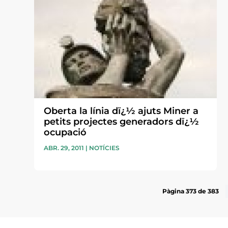
Oberta la línia dï¿½ ajuts Miner a
petits projectes generadors dï¿½
ocupació
ABR. 29, 2011
|
NOTÍCIES
Pàgina 373 de 383