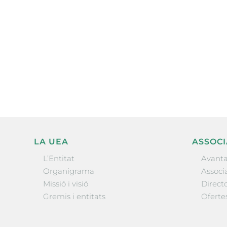
Subscriu-te a la UEA Magazi
electrònica periòdica amb i
l’actualitat empresarial de 
LA UEA
ASSOCI
L’Entitat
Avanta
Organigrama
Associa
Missió i visió
Directo
Gremis i entitats
Oferte