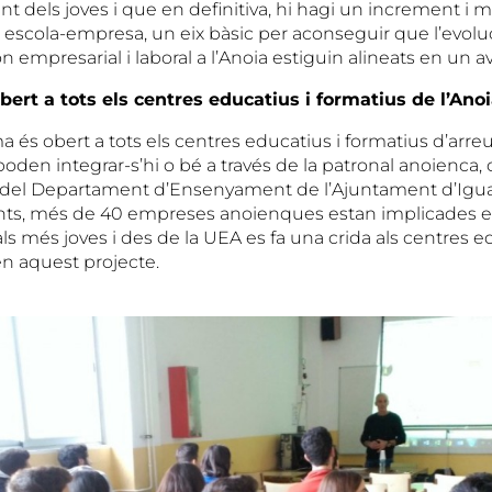
dels joves i que en definitiva, hi hagi un increment i mi
e escola-empresa, un eix bàsic per aconseguir que l’evolu
n empresarial i laboral a l’Anoia estiguin alineats en un 
ert a tots els centres educatius i formatius de l’Ano
 és obert a tots els centres educatius i formatius d’arre
poden integrar-s’hi o bé a través de la patronal anoienca, o
del Departament d’Ensenyament de l’Ajuntament d’Igua
s, més de 40 empreses anoienques estan implicades e
l als més joves i des de la UEA es fa una crida als centres
en aquest projecte.