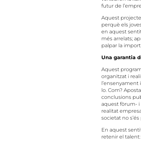
futur de l’empres
Aquest projecte 
perquè els joves
en aquest senti
més arrelats; ap
palpar la import
Una garantia de
Aquest programa 
organitzat i rea
l’ensenyament i 
lo. Com? Apostan
conclusions pub
aquest fòrum- i
realitat empresa
societat no s’és
En aquest sentit
retenir el talent: