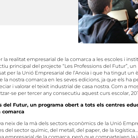
 la realitat empresarial de la comarca a les escoles i instit
ctiu principal del projecte “Les Professions del Futur”, un 
t per la Unió Empresarial de l’Anoia i que ha tingut un 
e la nostra comarca en les seves edicions, ja que els ha 
iar i valorar el teixit industrial de casa nostra. Com a mo
alitzar-se per tercer any consecutiu aquest curs escolar, 20
 del Futur, un programa obert a tots els centres educ
a comarca
iva neix de la mà dels sectors econòmics de la Unió Empre
s del sector químic, del metall, del paper, de la logística
rxa empresarial de la comarca, però que comparteixen la 