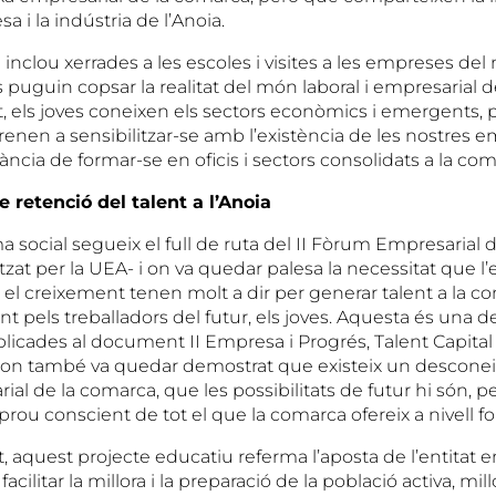
a i la indústria de l’Anoia.
inclou xerrades a les escoles i visites a les empreses del n
 puguin copsar la realitat del món laboral i empresarial d
t, els joves coneixen els sectors econòmics i emergents, 
renen a sensibilitzar-se amb l’existència de les nostres e
ància de formar-se en oficis i sectors consolidats a la com
 retenció del talent a l’Anoia
social segueix el full de ruta del II Fòrum Empresarial de
litzat per la UEA- i on va quedar palesa la necessitat que l
el creixement tenen molt a dir per generar talent a la com
t pels treballadors del futur, els joves. Aquesta és una de
licades al document II Empresa i Progrés, Talent Capita
 on també va quedar demostrat que existeix un descone
rial de la comarca, que les possibilitats de futur hi són, p
 prou conscient de tot el que la comarca ofereix a nivell f
, aquest projecte educatiu referma l’aposta de l’entitat 
 facilitar la millora i la preparació de la població activa, mill