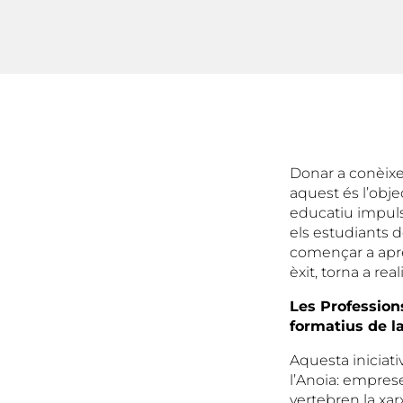
Donar a conèixer
aquest és l’obje
educatiu impulsa
els estudiants d
començar a aprec
èxit, torna a re
Les Professions
formatius de l
Aquesta iniciat
l’Anoia: emprese
vertebren la xa