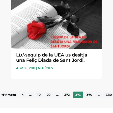
Lï¿½equip de la UEA us desitja
una Feliç Diada de Sant Jordi.
ABR. 21, 2011
|
NOTÍCIES
<Primera
<
...
10
20
...
372
373
374
...
380