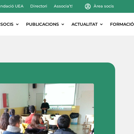
ndació UEA
Directori
Associa’t!
Àrea socis
SOCIS
PUBLICACIONS
ACTUALITAT
FORMACIÓ