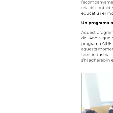
l’acompanyament 
relació contact
educatiu i el mó
Un programa ob
Aquest programa
de l’Anoia, que 
programa AIRE 
aquests moment
teixit industria
s’hi adhereixin 