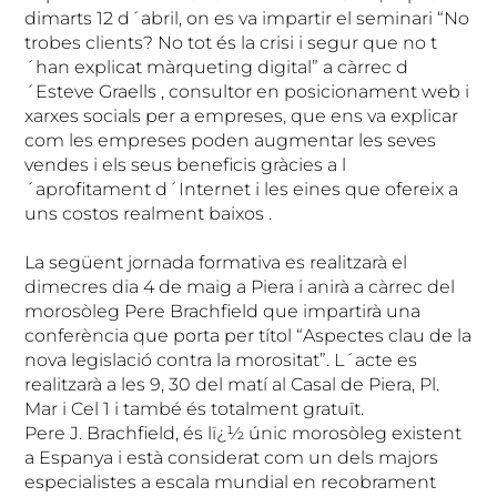
dimarts 12 d´abril, on es va impartir el seminari “No
trobes clients? No tot és la crisi i segur que no t
´han explicat màrqueting digital” a càrrec d
´Esteve Graells , consultor en posicionament web i
xarxes socials per a empreses, que ens va explicar
com les empreses poden augmentar les seves
vendes i els seus beneficis gràcies a l
´aprofitament d´Internet i les eines que ofereix a
uns costos realment baixos .
La següent jornada formativa es realitzarà el
dimecres dia 4 de maig a Piera i anirà a càrrec del
morosòleg Pere Brachfield que impartirà una
conferència que porta per títol “Aspectes clau de la
nova legislació contra la morositat”. L´acte es
realitzarà a les 9, 30 del matí al Casal de Piera, Pl.
Mar i Cel 1 i també és totalment gratuït.
Pere J. Brachfield, és lï¿½ únic morosòleg existent
a Espanya i està considerat com un dels majors
especialistes a escala mundial en recobrament