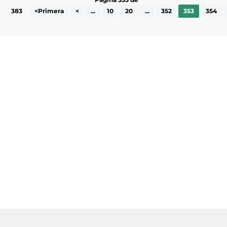
383
<Primera
<
...
10
20
...
352
353
354
Subscriu-te a la UEA Magazine, publicació
electrònica periòdica amb informació sobre
l’actualitat empresarial de la comarca.
He llegit i accepto la poítica de privacitat
ENVIAR