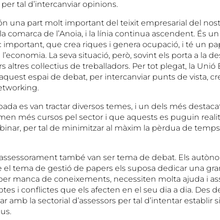
 per tal d’intercanviar opinions.
 una part molt important del teixit empresarial del nostre
a comarca de l’Anoia, i la línia continua ascendent. És un
 important, que crea riques i genera ocupació, i té un pa
l’economia. La seva situació, però, sovint els porta a la de
rs altres col·lectius de treballadors. Per tot plegat, la Uni
 aquest espai de debat, per intercanviar punts de vista, cr
networking.
robada es van tractar diversos temes, i un dels més destacat
men més cursos pel sector i que aquests es puguin reali
ebinar, per tal de minimitzar al màxim la pèrdua de temp
 l’assessorament també van ser tema de debat. Els autòn
 el tema de gestió de papers els suposa dedicar una gra
, per manca de coneixements, necessiten molta ajuda i 
tes i conflictes que els afecten en el seu dia a dia. Des d
ar amb la sectorial d’assessors per tal d’intentar establir 
us.