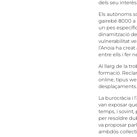
dels seu interès
Els autònoms són
gairebé 8000 a l
un pes específic
dinamització de 
vulnerabilitat ve
l’Anoia ha creat
entre ells i fer 
Al llarg de la t
formació. Recla
online, tipus w
desplaçaments.
La burocràcia i
van exposar que
temps, i sovint
per resoldre dub
va proposar parl
ambdós col·lecti