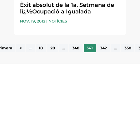
Èxit absolut de la 1a. Setmana de
lï¿½Ocupació a Igualada
NOV. 19, 2012
|
NOTÍCIES
rimera
<
...
10
20
...
340
341
342
...
350
ne, publicació
nformació sobre
la comarca.
He llegit 