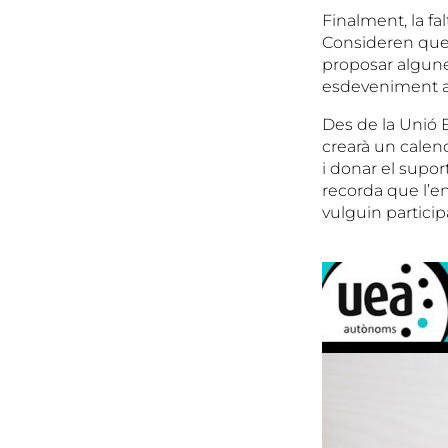
Finalment, la fa
Consideren que e
proposar algune
esdeveniment an
Des de la Unió E
crearà un calen
i donar el supo
recorda que l’en
vulguin partici