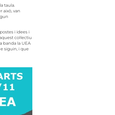
a taula.
r això, van
lgun
ostes i idees i
quest col·lectiu
ra banda la UEA
e siguin, i que