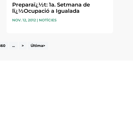
Preparaï¿½t: 1a. Setmana de
lï¿½Ocupació a Igualada
NOV. 12, 2012
|
NOTÍCIES
360
...
>
Última>
i accepto la poítica de privacitat
ENVIAR