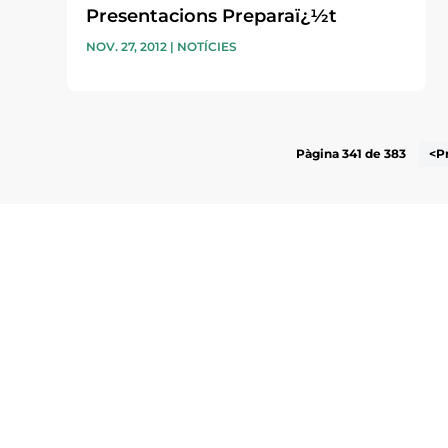
Presentacions Preparaï¿½t
NOV. 27, 2012
|
NOTÍCIES
Pàgina 341 de 383
<P
Subscriu-te a la UEA Magazi
electrònica periòdica amb i
l’actualitat empresarial de 