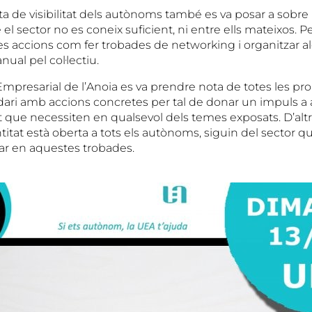
lta de visibilitat dels autònoms també es va posar a sobre l
l sector no es coneix suficient, ni entre ells mateixos. Pe
s accions com fer trobades de networking i organitzar a
ual pel col·lectiu.
mpresarial de l’Anoia es va prendre nota de totes les prop
dari amb accions concretes per tal de donar un impuls a a
rt que necessiten en qualsevol dels temes exposats. D’alt
titat està oberta a tots els autònoms, siguin del sector qu
par en aquestes trobades.