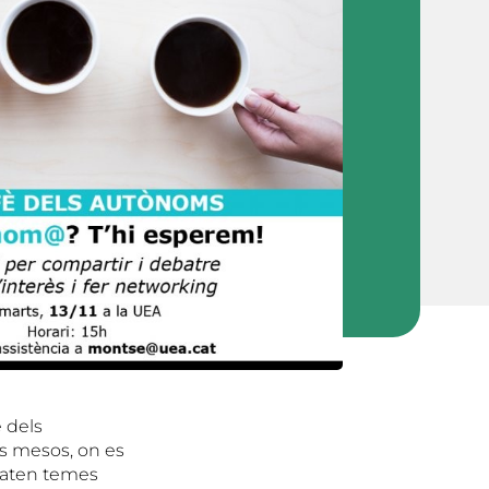
 dels
s mesos, on es
ebaten temes