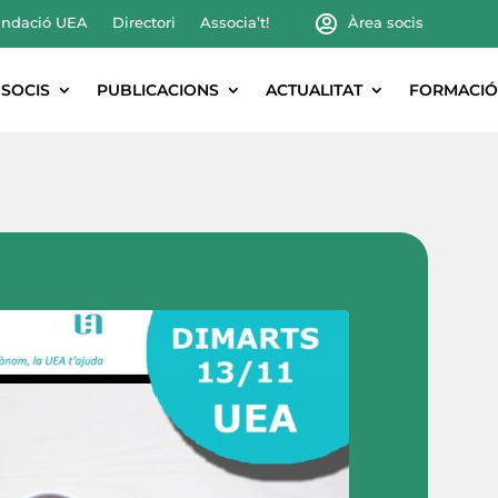
ndació UEA
Directori
Associa’t!
Àrea socis
SOCIS
PUBLICACIONS
ACTUALITAT
FORMACIÓ