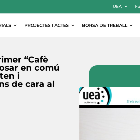
UEA
Fu
RIALS
PROJECTES I ACTES
BORSA DE TREBALL
rimer “Cafè
posar en comú
ten i
ns de cara al