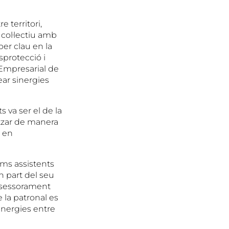
 territori,
 col·lectiu amb
per clau en la
sprotecció i
ó Empresarial de
ear sinergies
s va ser el de la
tzar de manera
s en
oms assistents
n part del seu
assessorament
e la patronal es
sinergies entre