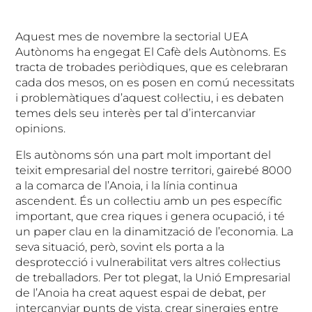
Aquest mes de novembre la sectorial UEA
Autònoms ha engegat El Cafè dels Autònoms. Es
tracta de trobades periòdiques, que es celebraran
cada dos mesos, on es posen en comú necessitats
i problemàtiques d’aquest col·lectiu, i es debaten
temes dels seu interès per tal d’intercanviar
opinions.
Els autònoms són una part molt important del
teixit empresarial del nostre territori, gairebé 8000
a la comarca de l’Anoia, i la línia continua
ascendent. És un col·lectiu amb un pes específic
important, que crea riques i genera ocupació, i té
un paper clau en la dinamització de l’economia. La
seva situació, però, sovint els porta a la
desprotecció i vulnerabilitat vers altres col·lectius
de treballadors. Per tot plegat, la Unió Empresarial
de l’Anoia ha creat aquest espai de debat, per
intercanviar punts de vista, crear sinergies entre