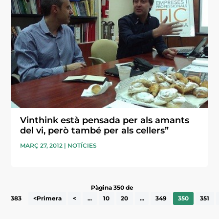
Vinthink està pensada per als amants
del vi, però també per als cellers”
MARÇ 27, 2012
|
NOTÍCIES
Pàgina 350 de
383
<Primera
<
...
10
20
...
349
350
351