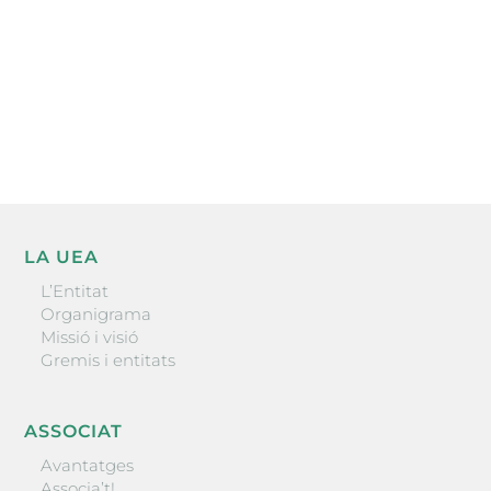
He llegit i accepto la poítica de privacitat
ENVIAR
LA UEA
L’Entitat
Organigrama
Missió i visió
Gremis i entitats
ASSOCIAT
Avantatges
Associa’t!