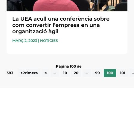
La UEA acull una conferència sobre
com convertir l’empresa en una
organització àgil
MARÇ 2, 2023
|
NOTÍCIES
Pàgina 100 de
383
<Primera
<
...
10
20
...
99
100
101
.
Subscriu-te a la UEA Magazine, publicació
electrònica periòdica amb informació sobre
l’actualitat empresarial de la comarca.