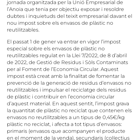
jornada organitzada per la Unió Empresarial de
l’Anoia que tenia per objectiu exposar i resoldre
dubtes i inquietuds del teixit empresarial davant el
nou impost sobre els envasos de plàstic no
reutilitzables.
El passat 1 de gener va entrar en vigor l’impost
especial sobre els envasos de plàstic no
reutilitzables regulat en la Llei 7/2022, de 8 d’abril
de 2022, de Gestió de Residus i Sòls Contaminats
per al Foment de l’Economia Circular. Aquest
impost està creat amb la finalitat de fomentar la
prevenció de la generació de residus d’envasos no
reutilitzables i impulsar el reciclatge dels residus
de plàstic i contribuir en l’economia circular
d’aquest material. En aquest sentit, l’impost grava
la quantitat de plàstic no reciclat que contenen els
envasos no reutilitzables a un tipus de 0,45€/kg
plàstic no reciclat, i afecta a tot tipus d’envasos:
primaris (envasos que acompanyen el producte
en el moment de la venda), secundaris (col·lectius