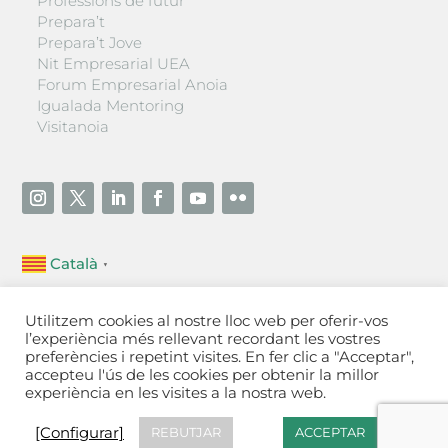
Professions de futur
Prepara’t
Prepara’t Jove
Nit Empresarial UEA
Forum Empresarial Anoia
Igualada Mentoring
Visitanoia
Català
▼
Unió Empresarial de l’Anoia (UEA)
Utilitzem cookies al nostre lloc web per oferir-vos
Ctra. de Manresa, 131, 08700 – Igualada
(Barcelona)
l’experiència més rellevant recordant les vostres
Tel 93 805 22 92
preferències i repetint visites. En fer clic a "Acceptar",
accepteu l'ús de les cookies per obtenir la millor
experiència en les visites a la nostra web.
Contactar
·
Avís legal
·
Política de privacitat
·
Política
de cookies
[Configurar]
[Configurar]
REBUTJAR
ACCEPTAR