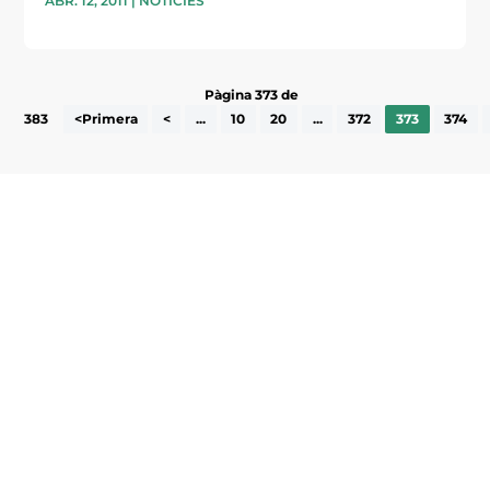
ABR. 12, 2011
|
NOTÍCIES
Pàgina 373 de
383
<Primera
<
...
10
20
...
372
373
374
Subscriu-te a la UEA Magazine, publicació
electrònica periòdica amb informació sobre
l’actualitat empresarial de la comarca.
He llegit i accepto la poítica de privacitat
ENVIAR