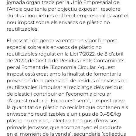
jornada organitzada per la Unió Empresarial de
l’Anoia que tenia per objectiu exposar i resoldre
dubtes i inquietuds del teixit empresarial davant el
nou impost sobre els envasos de plàstic no
reutilitzables.
El passat 1 de gener va entrar en vigor l’impost
especial sobre els envasos de plàstic no
reutilitzables regulat en la Llei 7/2022, de 8 d’abril
de 2022, de Gestió de Residus i Sòls Contaminats
per al Foment de l’Economia Circular. Aquest
impost està creat amb la finalitat de fomentar la
prevenció de la generació de residus d’envasos no
reutilitzables i impulsar el reciclatge dels residus
de plàstic i contribuir en l’economia circular
d’aquest material. En aquest sentit, l’impost grava
la quantitat de plàstic no reciclat que contenen els
envasos no reutilitzables a un tipus de 0,45€/kg
plàstic no reciclat, i afecta a tot tipus d’envasos:
primaris (envasos que acompanyen el producte
en el moment de la venda), secundaris (col·lectius