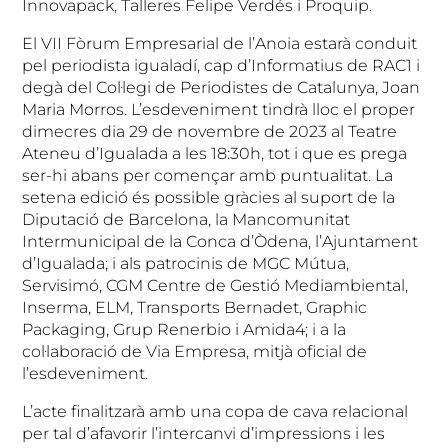
Innovapack, Talleres Felipe Verdés i Proquip.
El VII Fòrum Empresarial de l’Anoia estarà conduit
pel periodista igualadí, cap d’Informatius de RAC1 i
degà del Col·legi de Periodistes de Catalunya, Joan
Maria Morros. L’esdeveniment tindrà lloc el proper
dimecres dia 29 de novembre de 2023 al Teatre
Ateneu d’Igualada a les 18:30h, tot i que es prega
ser-hi abans per començar amb puntualitat. La
setena edició és possible gràcies al suport de la
Diputació de Barcelona, la Mancomunitat
Intermunicipal de la Conca d’Òdena, l’Ajuntament
d’Igualada; i als patrocinis de MGC Mútua,
Servisimó, CGM Centre de Gestió Mediambiental,
Inserma, ELM, Transports Bernadet, Graphic
Packaging, Grup Renerbio i Amida4; i a la
col·laboració de Via Empresa, mitjà oficial de
l’esdeveniment.
L’acte finalitzarà amb una copa de cava relacional
per tal d’afavorir l’intercanvi d’impressions i les