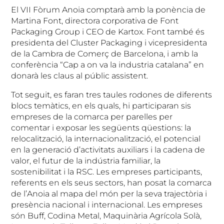
El VII Fòrum Anoia comptarà amb la ponència de
Martina Font, directora corporativa de Font
Packaging Group i CEO de Kartox. Font també és
presidenta del Cluster Packaging i vicepresidenta
de la Cambra de Comerç de Barcelona, i amb la
conferència “Cap a on va la industria catalana” en
donarà les claus al públic assistent.
Tot seguit, es faran tres taules rodones de diferents
blocs temàtics, en els quals, hi participaran sis
empreses de la comarca per parelles per
comentar i exposar les següents qüestions: la
relocalització, la internacionalització, el potencial
en la generació d’activitats auxiliars i la cadena de
valor, el futur de la indústria familiar, la
sostenibilitat i la RSC. Les empreses participants,
referents en els seus sectors, han posat la comarca
de l’Anoia al mapa del món per la seva trajectòria i
presència nacional i internacional. Les empreses
són Buff, Codina Metal, Maquinària Agrícola Solà,