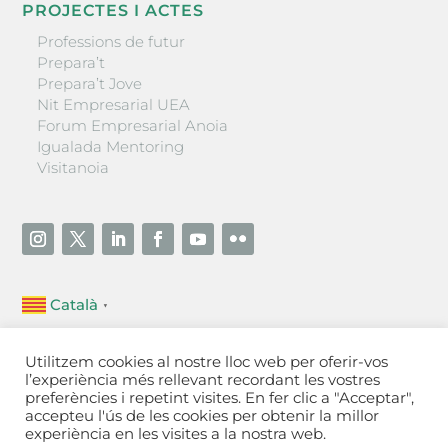
PROJECTES I ACTES
Professions de futur
Prepara’t
Prepara’t Jove
Nit Empresarial UEA
Forum Empresarial Anoia
Igualada Mentoring
Visitanoia
Català
▼
Unió Empresarial de l’Anoia (UEA)
Utilitzem cookies al nostre lloc web per oferir-vos
Ctra. de Manresa, 131, 08700 – Igualada
(Barcelona)
l’experiència més rellevant recordant les vostres
Tel 93 805 22 92
preferències i repetint visites. En fer clic a "Acceptar",
accepteu l'ús de les cookies per obtenir la millor
experiència en les visites a la nostra web.
Contactar
·
Avís legal
·
Política de privacitat
·
Política