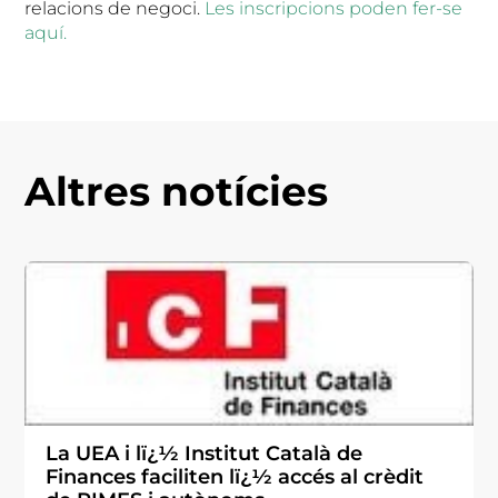
relacions de negoci.
Les inscripcions poden fer-se
aquí.
Altres notícies
La UEA i lï¿½ Institut Català de
Finances faciliten lï¿½ accés al crèdit