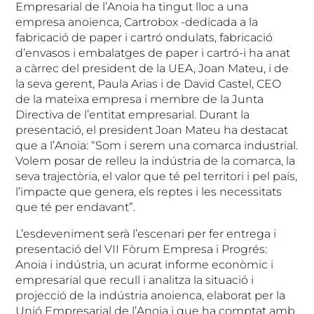
Empresarial de l’Anoia ha tingut lloc a una
empresa anoienca, Cartrobox -dedicada a la
fabricació de paper i cartró ondulats, fabricació
d’envasos i embalatges de paper i cartró-i ha anat
a càrrec del president de la UEA, Joan Mateu, i de
la seva gerent, Paula Arias i de David Castel, CEO
de la mateixa empresa i membre de la Junta
Directiva de l’entitat empresarial. Durant la
presentació, el president Joan Mateu ha destacat
que a l’Anoia: “Som i serem una comarca industrial.
Volem posar de relleu la indústria de la comarca, la
seva trajectòria, el valor que té pel territori i pel país,
l’impacte que genera, els reptes i les necessitats
que té per endavant”.
L’esdeveniment serà l’escenari per fer entrega i
presentació del VII Fòrum Empresa i Progrés:
Anoia i indústria, un acurat informe econòmic i
empresarial que recull i analitza la situació i
projecció de la indústria anoienca, elaborat per la
Unió Empresarial de l’Anoia i que ha comptat amb