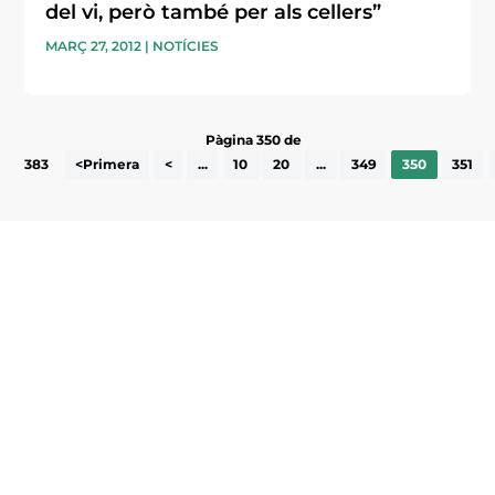
del vi, però també per als cellers”
MARÇ 27, 2012
|
NOTÍCIES
Pàgina 350 de
383
<Primera
<
...
10
20
...
349
350
351
Subscriu-te a la UEA Magazine, publicació
electrònica periòdica amb informació sobre
l’actualitat empresarial de la comarca.
He llegit i accepto la poítica de privacitat