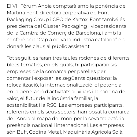
El VII Fòrum Anoia comptarà amb la ponència de
Martina Font, directora corporativa de Font
Packaging Group i CEO de Kartox. Font també és
presidenta del Cluster Packaging i vicepresidenta
de la Cambra de Comerç de Barcelona, i amb la
conferència “Cap a on va la industria catalana” en
donarà les claus al públic assistent.
Tot seguit, es faran tres taules rodones de diferents
blocs temàtics, en els quals, hi participaran sis
empreses de la comarca per parelles per
comentar i exposar les següents qüestions: la
relocalització, la internacionalització, el potencial
en la generació d’activitats auxiliars i la cadena de
valor, el futur de la indústria familiar, la
sostenibilitat i la RSC. Les empreses participants,
referents en els seus sectors, han posat la comarca
de l’Anoia al mapa del món per la seva trajectòria i
presència nacional i internacional. Les empreses
són Buff, Codina Metal, Maquinària Agrícola Solà,