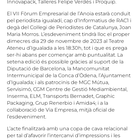
Innovapack, Talleres Felipe Verdés i Proquip.
El VII Fòrum Empresarial de l’Anoia estarà conduit
pel periodista igualadí, cap d’Informatius de RAC1 i
degà del Col·legi de Periodistes de Catalunya, Joan
Maria Morros. L’esdeveniment tindrà lloc el proper
dimecres dia 29 de novembre de 2023 al Teatre
Ateneu d’Igualada a les 18:30h, tot i que es prega
ser-hi abans per començar amb puntualitat. La
setena edició és possible gràcies al suport de la
Diputació de Barcelona, la Mancomunitat
Intermunicipal de la Conca d’Òdena, l’Ajuntament
d’Igualada; i als patrocinis de MGC Mútua,
Servisimó, CGM Centre de Gestió Mediambiental,
Inserma, ELM, Transports Bernadet, Graphic
Packaging, Grup Renerbio i Amida4; i a la
col·laboració de Via Empresa, mitjà oficial de
l’esdeveniment.
L’acte finalitzarà amb una copa de cava relacional
per tal d’afavorir l’intercanvi d’impressions i les