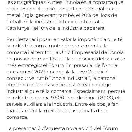
les arts gràfiques. A més, l’Anoia és la comarca que
major especialització presenta en arts gràfiques i
metal·lúrgia: generant també, el 20% de llocs de
treball de la indústria del cuir i del calçat a
Catalunya, i el 10% de la indústria paperera.
Per destacar i posar en valor la importància que té
la indústria com a motor de creixement a la
comarca i al territori, la Unió Empresarial de l’Anoia
ho posarà de manifest en la celebració del seu acte
més estratègic: el Fòrum Empresarial de l’Anoia,
que aquest 2023 encapçala la seva 7a edició
consecutiva. Amb “ Anoia industrial”, la patronal
anoienca farà èmfasi d’aquest ADN i bagatge
industrial que té la comarca. Especialment, perquè
la indústria genera 9.800 llocs de feina, i 8.200, els
serveis auxiliars a la indústria. Entre els dos ja fan
pràcticament la meitat dels assalariats de la
comarca.
La presentació d’aquesta nova edició del Fòrum