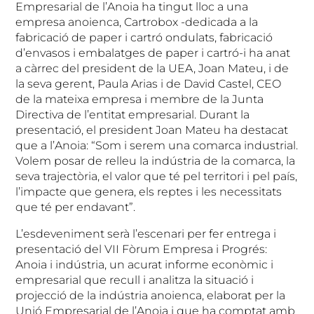
Empresarial de l’Anoia ha tingut lloc a una
empresa anoienca, Cartrobox -dedicada a la
fabricació de paper i cartró ondulats, fabricació
d’envasos i embalatges de paper i cartró-i ha anat
a càrrec del president de la UEA, Joan Mateu, i de
la seva gerent, Paula Arias i de David Castel, CEO
de la mateixa empresa i membre de la Junta
Directiva de l’entitat empresarial. Durant la
presentació, el president Joan Mateu ha destacat
que a l’Anoia: “Som i serem una comarca industrial.
Volem posar de relleu la indústria de la comarca, la
seva trajectòria, el valor que té pel territori i pel país,
l’impacte que genera, els reptes i les necessitats
que té per endavant”.
L’esdeveniment serà l’escenari per fer entrega i
presentació del VII Fòrum Empresa i Progrés:
Anoia i indústria, un acurat informe econòmic i
empresarial que recull i analitza la situació i
projecció de la indústria anoienca, elaborat per la
Unió Empresarial de l’Anoia i que ha comptat amb