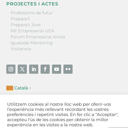
PROJECTES I ACTES
Professions de futur
Prepara’t
Prepara’t Jove
Nit Empresarial UEA
Forum Empresarial Anoia
Igualada Mentoring
Visitanoia
Català
▼
Unió Empresarial de l’Anoia (UEA)
Utilitzem cookies al nostre lloc web per oferir-vos
Ctra. de Manresa, 131, 08700 – Igualada
(Barcelona)
l’experiència més rellevant recordant les vostres
Tel 93 805 22 92
preferències i repetint visites. En fer clic a "Acceptar",
accepteu l'ús de les cookies per obtenir la millor
experiència en les visites a la nostra web.