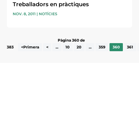
Treballadors en pràctiques
NOV. 8, 2011
|
NOTÍCIES
Pàgina 360 de
383
<Primera
<
...
10
20
...
359
360
361
Subscriu-te a la UEA Magazine, publicació
electrònica periòdica amb informació sobre
l’actualitat empresarial de la comarca.
He llegit i accepto la poítica de privacitat