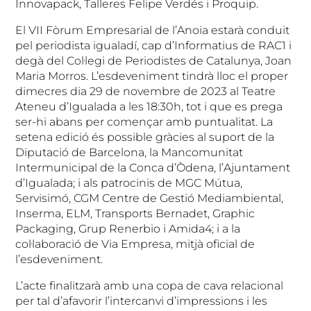
Innovapack, Talleres Felipe Verdés i Proquip.
El VII Fòrum Empresarial de l’Anoia estarà conduit
pel periodista igualadí, cap d’Informatius de RAC1 i
degà del Col·legi de Periodistes de Catalunya, Joan
Maria Morros. L’esdeveniment tindrà lloc el proper
dimecres dia 29 de novembre de 2023 al Teatre
Ateneu d’Igualada a les 18:30h, tot i que es prega
ser-hi abans per començar amb puntualitat. La
setena edició és possible gràcies al suport de la
Diputació de Barcelona, la Mancomunitat
Intermunicipal de la Conca d’Òdena, l’Ajuntament
d’Igualada; i als patrocinis de MGC Mútua,
Servisimó, CGM Centre de Gestió Mediambiental,
Inserma, ELM, Transports Bernadet, Graphic
Packaging, Grup Renerbio i Amida4; i a la
col·laboració de Via Empresa, mitjà oficial de
l’esdeveniment.
L’acte finalitzarà amb una copa de cava relacional
per tal d’afavorir l’intercanvi d’impressions i les