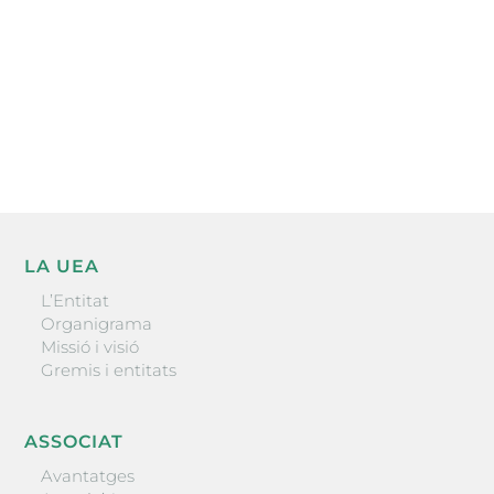
He llegit i accepto la poítica de privacitat
ENVIAR
LA UEA
L’Entitat
Organigrama
Missió i visió
Gremis i entitats
ASSOCIAT
Avantatges