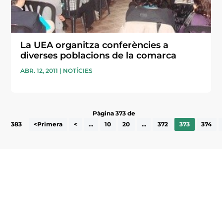
La UEA organitza conferències a
diverses poblacions de la comarca
ABR. 12, 2011
|
NOTÍCIES
Pàgina 373 de
383
<Primera
<
...
10
20
...
372
373
374
Subscriu-te a la UEA Magazine, publicació
electrònica periòdica amb informació sobre
l’actualitat empresarial de la comarca.