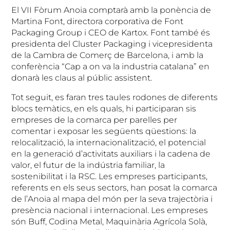
El VII Fòrum Anoia comptarà amb la ponència de
Martina Font, directora corporativa de Font
Packaging Group i CEO de Kartox. Font també és
presidenta del Cluster Packaging i vicepresidenta
de la Cambra de Comerç de Barcelona, i amb la
conferència “Cap a on va la industria catalana” en
donarà les claus al públic assistent.
Tot seguit, es faran tres taules rodones de diferents
blocs temàtics, en els quals, hi participaran sis
empreses de la comarca per parelles per
comentar i exposar les següents qüestions: la
relocalització, la internacionalització, el potencial
en la generació d’activitats auxiliars i la cadena de
valor, el futur de la indústria familiar, la
sostenibilitat i la RSC. Les empreses participants,
referents en els seus sectors, han posat la comarca
de l’Anoia al mapa del món per la seva trajectòria i
presència nacional i internacional. Les empreses
són Buff, Codina Metal, Maquinària Agrícola Solà,