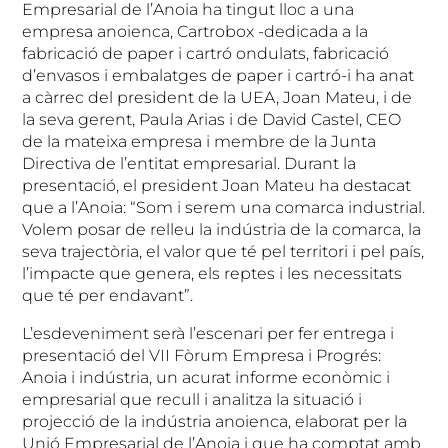
Empresarial de l’Anoia ha tingut lloc a una
empresa anoienca, Cartrobox -dedicada a la
fabricació de paper i cartró ondulats, fabricació
d’envasos i embalatges de paper i cartró-i ha anat
a càrrec del president de la UEA, Joan Mateu, i de
la seva gerent, Paula Arias i de David Castel, CEO
de la mateixa empresa i membre de la Junta
Directiva de l’entitat empresarial. Durant la
presentació, el president Joan Mateu ha destacat
que a l’Anoia: “Som i serem una comarca industrial.
Volem posar de relleu la indústria de la comarca, la
seva trajectòria, el valor que té pel territori i pel país,
l’impacte que genera, els reptes i les necessitats
que té per endavant”.
L’esdeveniment serà l’escenari per fer entrega i
presentació del VII Fòrum Empresa i Progrés:
Anoia i indústria, un acurat informe econòmic i
empresarial que recull i analitza la situació i
projecció de la indústria anoienca, elaborat per la
Unió Empresarial de l’Anoia i que ha comptat amb