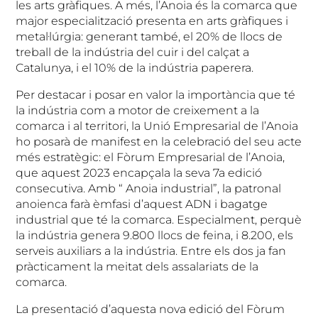
les arts gràfiques. A més, l’Anoia és la comarca que
major especialització presenta en arts gràfiques i
metal·lúrgia: generant també, el 20% de llocs de
treball de la indústria del cuir i del calçat a
Catalunya, i el 10% de la indústria paperera.
Per destacar i posar en valor la importància que té
la indústria com a motor de creixement a la
comarca i al territori, la Unió Empresarial de l’Anoia
ho posarà de manifest en la celebració del seu acte
més estratègic: el Fòrum Empresarial de l’Anoia,
que aquest 2023 encapçala la seva 7a edició
consecutiva. Amb “ Anoia industrial”, la patronal
anoienca farà èmfasi d’aquest ADN i bagatge
industrial que té la comarca. Especialment, perquè
la indústria genera 9.800 llocs de feina, i 8.200, els
serveis auxiliars a la indústria. Entre els dos ja fan
pràcticament la meitat dels assalariats de la
comarca.
La presentació d’aquesta nova edició del Fòrum