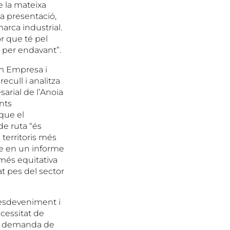
e la mateixa
a presentació,
arca industrial.
or que té pel
té per endavant”.
um Empresa i
ecull i analitza
sarial de l’Anoia
nts
 que el
de ruta “és
territoris més
re en un informe
 més equitativa
at pes del sector
t esdeveniment i
ecessitat de
ta i demanda de