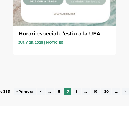
Horari especial d’estiu a la UEA
JUNY 25, 2026
|
NOTÍCIES
de 383
<Primera
<
...
6
7
8
...
10
20
...
>
ne, publicació