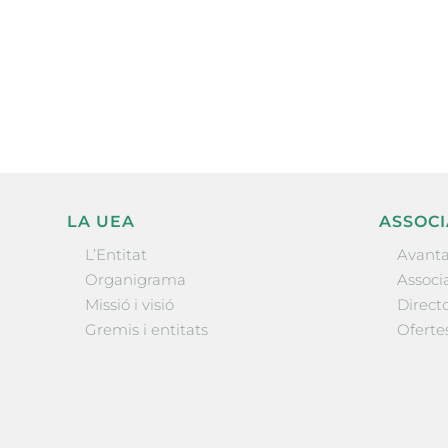
electrònica periòdica amb i
l’actualitat empresarial de 
LA UEA
ASSOCI
L’Entitat
Avanta
Organigrama
Associa
Missió i visió
Directo
Gremis i entitats
Oferte