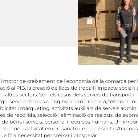
 el motor de creixement de l’economia de la comarca per 
ció al PIB, la creació de llocs de treball i impacte social
altres sectors. Són els casos dels serveis de transport i
 serveis tècnics d’enginyeria i de recerca, telecomuni
licitat i màrqueting, activitats auxiliars de serveis adminis
es de recollida, selecció i eliminació de residus, de subm
ó de béns i serveis, personal i recursos humans. Un impo
alladors i activitat empresarial que ha crescut i s’ha conso
ue l’ha necessitat per créixer i prosperar.