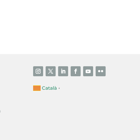
i accepto la poítica de privacitat
ENVIAR
Català
▼
a