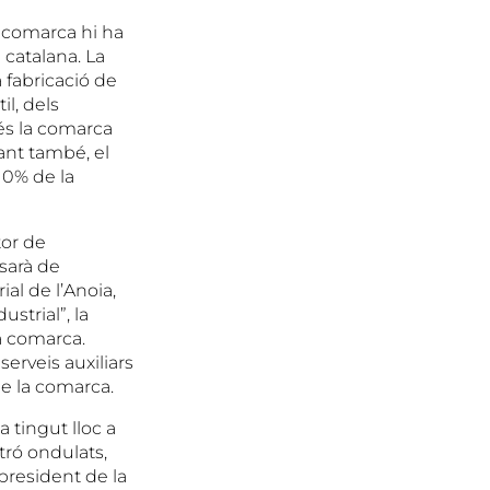
la comarca hi ha
 catalana. La
 fabricació de
il, dels
 és la comarca
ant també, el
 10% de la
tor de
osarà de
al de l’Anoia,
strial”, la
a comarca.
serveis auxiliars
de la comarca.
 tingut lloc a
tró ondulats,
 president de la