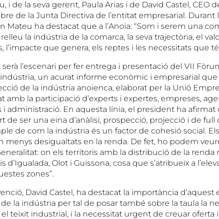
 i de la seva gerent, Paula Arias i de David Castel, CEO d
 de la Junta Directiva de l’entitat empresarial. Durant l
an Mateu ha destacat que a l’Anoia: “Som i serem una com
lleu la indústria de la comarca, la seva trajectòria, el val
aís, l’impacte que genera, els reptes i les necessitats que 
serà l’escenari per fer entrega i presentació del VII Fòr
 indústria, un acurat informe econòmic i empresarial que r
ojecció de la indústria anoienca, elaborat per la Unió Empre
t amb la participació d’experts i expertes, empreses, age
 administració. En aquesta línia, el president ha afirmat
 de ser una eina d’anàlisi, prospecció, projecció i de full 
 de com la indústria és un factor de cohesió social. Els 
en menys desigualtats en la renda. De fet, ho podem veu
eneralitat: on els territoris amb la distribució de la renda
s d’Igualada, Olot i Guissona, cosa que s’atribueix a l’elev
uestes zones”.
venció, David Castel, ha destacat la importància d’aques
de la indústria per tal de posar també sobre la taula la n
el teixit industrial, i la necessitat urgent de creuar ofer