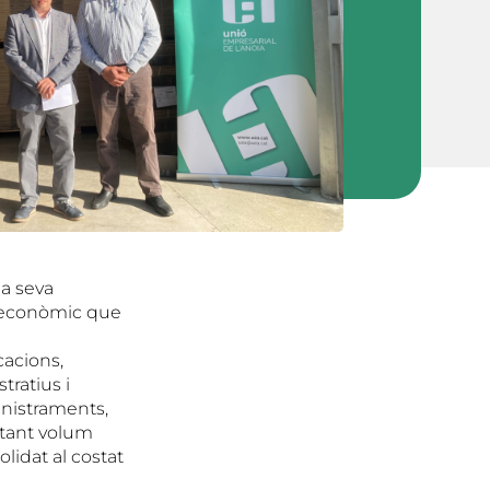
la seva
 i econòmic que
cacions,
tratius i
inistraments,
rtant volum
lidat al costat