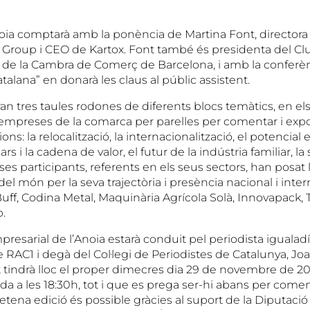
oia comptarà amb la ponència de Martina Font, directora 
Group i CEO de Kartox. Font també és presidenta del Cl
a de la Cambra de Comerç de Barcelona, i amb la conferè
atalana” en donarà les claus al públic assistent.
aran tres taules rodones de diferents blocs temàtics, en els
s empreses de la comarca per parelles per comentar i expo
ns: la relocalització, la internacionalització, el potencial
iars i la cadena de valor, el futur de la indústria familiar, la s
es participants, referents en els seus sectors, han posat
del món per la seva trajectòria i presència nacional i inter
ff, Codina Metal, Maquinària Agrícola Solà, Innovapack, T
p.
resarial de l’Anoia estarà conduit pel periodista igualadí
 RAC1 i degà del Col·legi de Periodistes de Catalunya, Jo
tindrà lloc el proper dimecres dia 29 de novembre de 20
da a les 18:30h, tot i que es prega ser-hi abans per com
setena edició és possible gràcies al suport de la Diputació