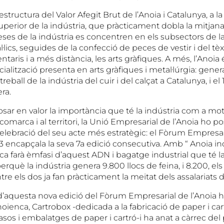
’estructura del Valor Afegit Brut de l’Anoia i Catalunya, a 
perior de la indústria, que pràcticament dobla la mitjana
ses de la indústria es concentren en els subsectors de la
lics, seguides de la confecció de peces de vestir i del tèxt
taris i a més distància, les arts gràfiques. A més, l’Anoia
alització presenta en arts gràfiques i metal·lúrgia: gener
reball de la indústria del cuir i del calçat a Catalunya, i el
ra.
osar en valor la importància que té la indústria com a mo
comarca i al territori, la Unió Empresarial de l’Anoia ho p
elebració del seu acte més estratègic: el Fòrum Empresari
encapçala la seva 7a edició consecutiva. Amb “ Anoia indu
ca farà èmfasi d’aquest ADN i bagatge industrial que té l
rquè la indústria genera 9.800 llocs de feina, i 8.200, els 
Entre els dos ja fan pràcticament la meitat dels assalariats 
d’aquesta nova edició del Fòrum Empresarial de l’Anoia ha
ienca, Cartrobox -dedicada a la fabricació de paper i car
asos i embalatges de paper i cartró-i ha anat a càrrec del