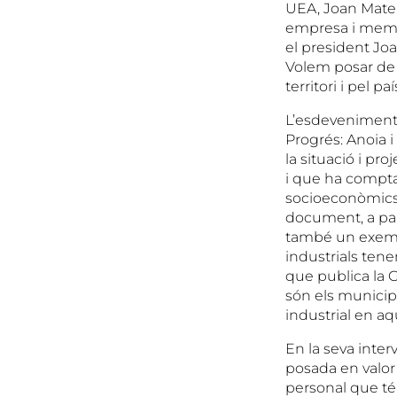
UEA, Joan Mateu,
empresa i membre
el president Jo
Volem posar de re
territori i pel p
L’esdeveniment 
Progrés: Anoia i
la situació i pr
i que ha compta
socioeconòmics i
document, a part
també un exemple
industrials ten
que publica la G
són els municipi
industrial en aq
En la seva inter
posada en valor 
personal que té 