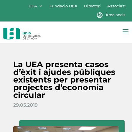
UEA
Fundació UEA
Directori
Associa’t!
Àrea socis
La UEA presenta casos
d’èxit i ajudes públiques
existents per presentar
projectes d’economia
circular
29.05.2019