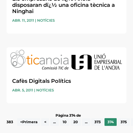
disposaran dï¿½ una oficina tècnica a
Ninghai
ABR. 11, 2011
|
NOTÍCIES
Cafès Digitals Polítics
ABR. 5, 2011
|
NOTÍCIES
Pàgina 374 de
383
<Primera
<
...
10
20
...
373
374
375