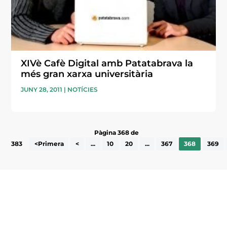
XIVè Cafè Digital amb Patatabrava la
més gran xarxa universitària
JUNY 28, 2011
|
NOTÍCIES
Pàgina 368 de
383
<Primera
<
...
10
20
...
367
368
369
Subscriu-te a la UEA Magazine, publicació
electrònica periòdica amb informació sobre
l’actualitat empresarial de la comarca.