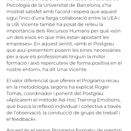
Psicologia de la Universitat de Barcelona, s’ha
mostrat satisfet amb l’acord i espera que aquest
sigui l’inici d’una llarga col·laboració entre la UEA i
la UB. Vicente també ha posat de relleu la
importància dels Recursos Humans per què «són
un dels eixos en que més estan apostant les
empreses». En aquest sentit, «amb el Postgrau
que avui presentem posem les eines necessàries
per a que els professionals tinguin la millor
formació i això repercuteixi de forma positiva en el
nostre entorn», ha dit Unai Vicente.
El valor diferencial que ofereix el Programa recau
en la metodologia, segons ha explicat Roger
Tomàs, coordinador i ponent del Postgrau.
«Aplicarem el mètode Ad-Hoc Training Emotions,
que busca la reflexió individual i col·lectiva a través
de l’observació, la conducció de grups de treball i
el feedback».
Aquest és el segon Programa formatiu de prestigi