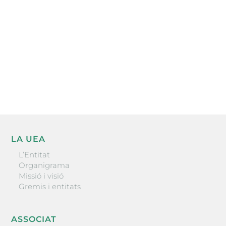
He llegit i accepto la poítica de privacitat
ENVIAR
LA UEA
L’Entitat
Organigrama
Missió i visió
Gremis i entitats
ASSOCIAT