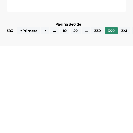
Pàgina 340 de
383
<Primera
<
...
10
20
...
339
340
341
Subscriu-te a la UEA Magazine, publicació
electrònica periòdica amb informació sobre
l’actualitat empresarial de la comarca.
He llegit i accepto la poítica de privacitat
ENVIAR