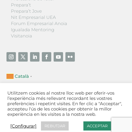
Prepara’t
Prepara’t Jove
Nit Empresarial UEA
Forum Empresarial Anoia
Igualada Mentoring
Visitanoia
Català
▼
Unió Empresarial de l’Anoia (UEA)
Utilitzem cookies al nostre lloc web per oferir-vos
Ctra. de Manresa, 131, 08700 – Igualada
(Barcelona)
l’experiència més rellevant recordant les vostres
Tel 93 805 22 92
preferències i repetint visites. En fer clic a "Acceptar",
accepteu l'ús de les cookies per obtenir la millor
experiència en les visites a la nostra web.
Contactar
·
Avís legal
·
Política de privacitat
·
Política
de cookies
[Configurar]
[Configurar]
REBUTJAR
ACCEPTAR
Fet a Igualada per Aladetres